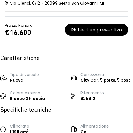
Via Clerici, 6/12 - 20099 Sesto San Giovanni, MI
Prezzo Renord
Richiedi un preventivo
€16.600
Caratteristiche
Tipo di veicolo
Carrozzeria
Nuova
City Car, 5 porte, 5 posti
Colore esterno
Riferimento
Bianco Ghiaccio
625912
Specifiche tecniche
Cilindrata
Alimentazione
3
1.199 cm
Gpl