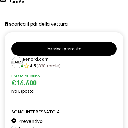
Euro 6e
scarica il pdf della vettura
Inserisci permuta
Renord.com
4.5
(
828
totale
)
Prezzo di Listino
€16.600
Iva Esposta
SONO INTERESSATO A:
Preventivo