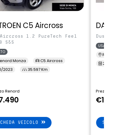
TROEN C5 Aircross
DACIA Dus
Aircross 1.2 PureTech Feel
Duster 1.0 tc
8 S&S
USATO
ATO
Renord S.M. Sic
enord Monza
C5 Aircross
2/2022
3
0/2023
35.597 Km
zo Renord
Prezzo Renord
7.490
€13.900
SCHEDA VEICOLO
SCHEDA VEI