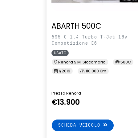
ABARTH 500C
595 C 1.4 Turbo T-Jet 16v
Competizione E6
USATO
Renord S.M. Siccomario
500C
1/2016
110.000 Km
Prezzo Renord
€13.900
SCHEDA VEICOLO