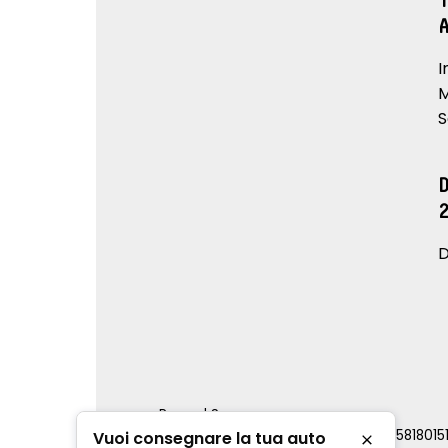
I
M
S
D
Renord S.p.a.
REA Milano 810796 | P.IVA e C.F. 0085818015
Vuoi consegnare la tua auto