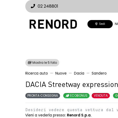
02 248801
N
Sedi
Mostra le 5 foto
Ricerca auto
Nuove
Dacia
Sandero
DACIA Streetway expressio
PRONTA CONSEGNA
ECOBONUS
VENDUTA
G
Desideri vedere questa vettura dal 
Vieni a vederla presso:
Renord S.p.a.