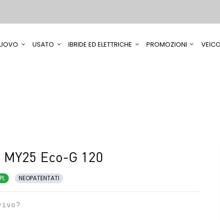
UOVO
USATO
IBRIDE ED ELETTRICHE
PROMOZIONI
VEICO
n MY25 Eco-G 120
PL
NEOPATENTATI
vivo?