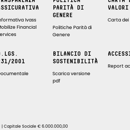
TRASPARENZA
POLITICA
CARTA 
ASSICURATIVA
PARITÀ DI
VALORI
GENERE
nformativa Ivass
Carta dei 
obilize Financial
Politiche Parità di
ervices
Genere
D.LGS.
BILANCIO DI
ACCESS
231/2001
SOSTENIBILITÀ
Report ac
ocumentale
Scarica versione
pdf
1 | Capitale Sociale € 6.000.000,00