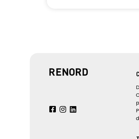
D
C
p
P
d