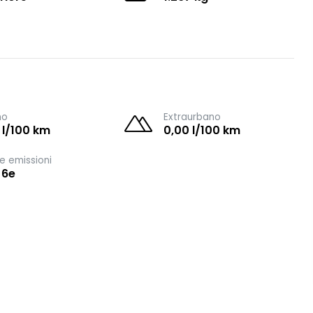
no
Extraurbano
 l/100 km
0,00 l/100 km
e emissioni
 6e