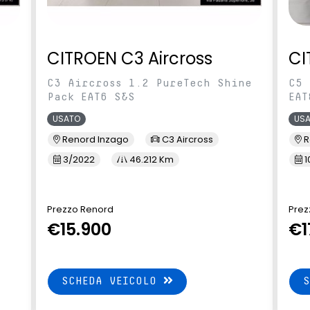
CITROEN C3 Aircross
CI
C3 Aircross 1.2 PureTech Shine
C5 
Pack EAT6 S&S
EAT
USATO
US
Renord Inzago
C3 Aircross
R
3/2022
46.212 Km
1
Prezzo Renord
Prez
€15.900
€1
SCHEDA VEICOLO