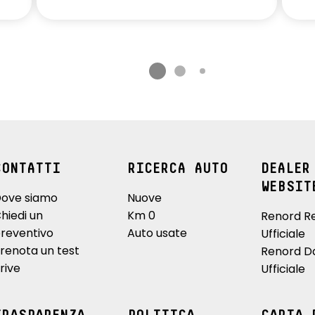
CONTATTI
RICERCA AUTO
DEALER
WEBSIT
ove siamo
Nuove
hiedi un
Km 0
Renord R
reventivo
Auto usate
Ufficiale
renota un test
Renord D
rive
Ufficiale