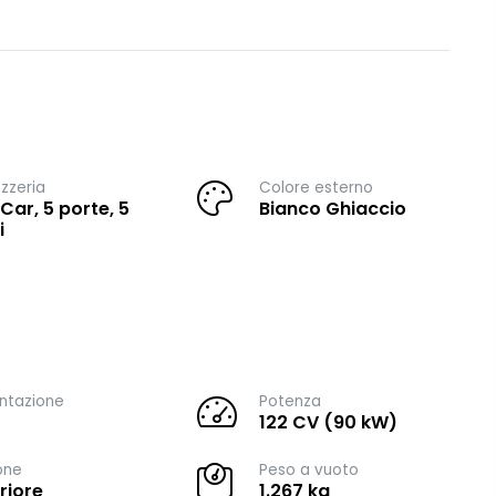
zzeria
Colore esterno
 Car, 5 porte, 5
Bianco Ghiaccio
i
ntazione
Potenza
122 CV (90 kW)
one
Peso a vuoto
riore
1.267 kg