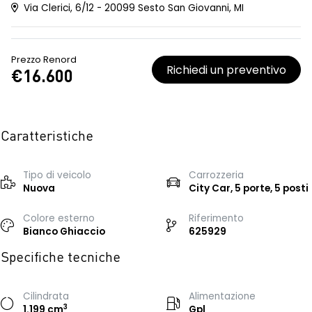
Via Clerici, 6/12 - 20099 Sesto San Giovanni, MI
Prezzo Renord
Richiedi un preventivo
€16.600
Caratteristiche
Tipo di veicolo
Carrozzeria
Nuova
City Car, 5 porte, 5 posti
Colore esterno
Riferimento
Bianco Ghiaccio
625929
Specifiche tecniche
Cilindrata
Alimentazione
3
1.199 cm
Gpl