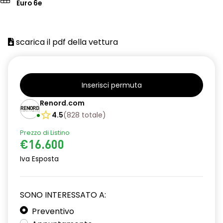
Euro 6e
scarica il pdf della vettura
Inserisci permuta
Renord.com
4.5
(
828
totale
)
Prezzo di Listino
€16.600
Iva Esposta
SONO INTERESSATO A:
Preventivo