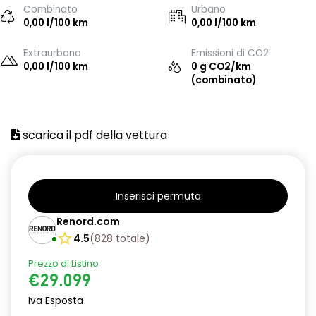
Combinato
Urbano
0,00 l/100 km
0,00 l/100 km
Extraurbano
Emissioni di CO2
0,00 l/100 km
0 g CO2/km
(combinato)
scarica il pdf della vettura
Inserisci permuta
Renord.com
4.5
(
828
totale
)
Prezzo di Listino
€29.099
Iva Esposta