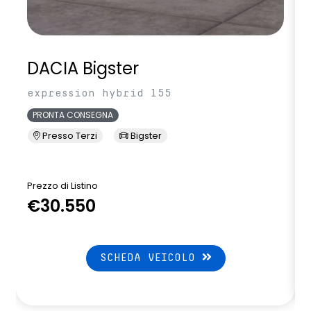
DACIA Bigster
expression hybrid 155
PRONTA CONSEGNA
Presso Terzi
Bigster
Prezzo di Listino
P
€30.550
SCHEDA VEICOLO