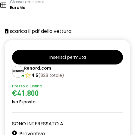
Classe emissioni
Euro 6e
scarica il pdf della vettura
Inserisci permuta
Renord.com
4.5
(
828
totale
)
Prezzo di Listino
€41.800
Iva Esposta
SONO INTERESSATO A:
Preventivo