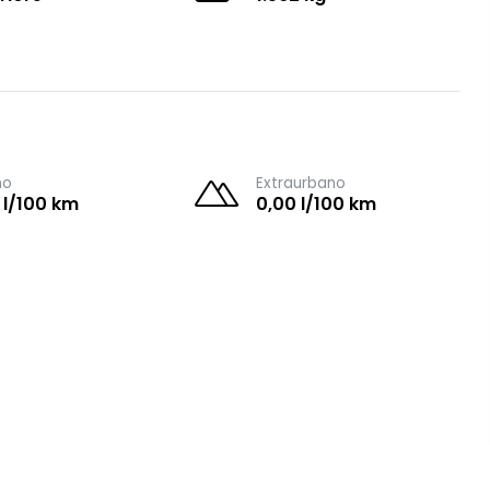
no
Extraurbano
 l/100 km
0,00 l/100 km