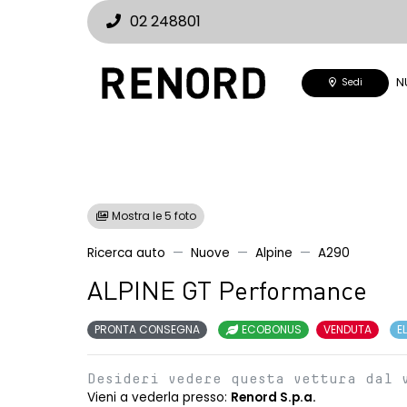
02 248801
N
Sedi
Mostra le 5 foto
Ricerca auto
Nuove
Alpine
A290
ALPINE GT Performance
PRONTA CONSEGNA
ECOBONUS
VENDUTA
E
Desideri vedere questa vettura dal 
Vieni a vederla presso:
Renord S.p.a.