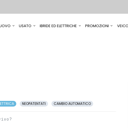
UOVO
USATO
IBRIDE ED ELETTRICHE
PROMOZIONI
VEICO
LETTRICA
NEOPATENTATI
CAMBIO AUTOMATICO
vivo?