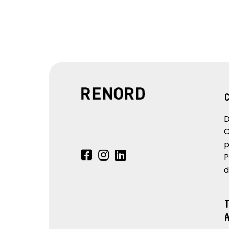
D
C
p
P
d