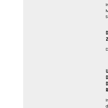
I
M
S
D
I
d