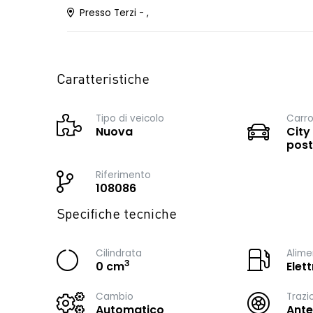
Presso Terzi - ,
Caratteristiche
Tipo di veicolo
Carro
Nuova
City
post
Riferimento
108086
Specifiche tecniche
Cilindrata
Alime
3
0 cm
Elett
Cambio
Trazi
Automatico
Ante