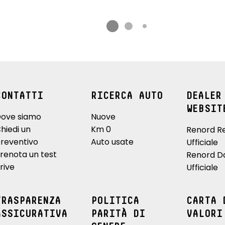
CONTATTI
RICERCA AUTO
DEALER
WEBSIT
ove siamo
Nuove
hiedi un
Km 0
Renord R
reventivo
Auto usate
Ufficiale
renota un test
Renord D
rive
Ufficiale
TRASPARENZA
POLITICA
CARTA 
ASSICURATIVA
PARITÀ DI
VALORI