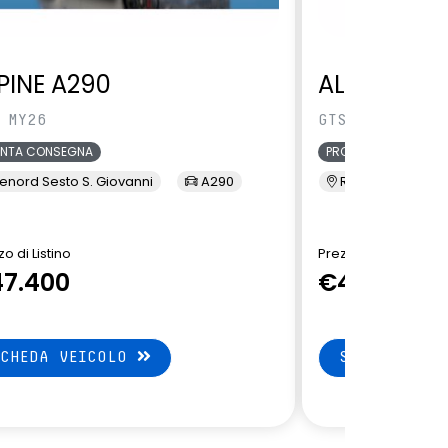
PINE A290
ALPINE A29
 MY26
GTS MY26
ONTA CONSEGNA
PRONTA CONSEGNA
enord Sesto S. Giovanni
A290
Renord Sesto S. 
o di Listino
Prezzo di Listino
7.400
€47.000
SCHEDA VEICOLO
SCHEDA VEI