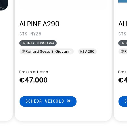
ALPINE A290
AL
GTS MY26
GTS
PRONTA CONSEGNA
PR
Renord Sesto S. Giovanni
A290
R
Prezzo di Listino
Prezz
€47.000
€4
SCHEDA VEICOLO