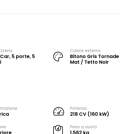
zzeria
Colore esterno
 Car, 5 porte, 5
Bitono Gris Tornade
i
Mat / Tetto Noir
ntazione
Potenza
rica
218 CV (160 kW)
one
Peso a vuoto
riore
1.562 kg