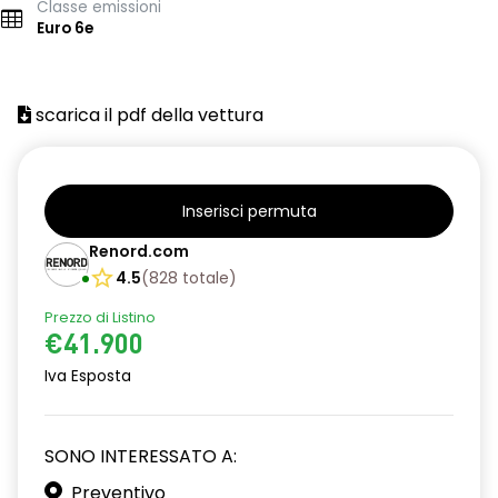
Classe emissioni
Euro 6e
scarica il pdf della vettura
Inserisci permuta
Renord.com
4.5
(
828
totale
)
Prezzo di Listino
€41.900
Iva Esposta
SONO INTERESSATO A:
Preventivo