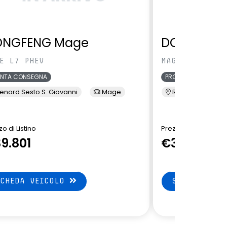
ONGFENG Mage
DONGFENG
E L7 PHEV
MAGE L7 PHEV
ONTA CONSEGNA
PRONTA CONSEGNA
enord Sesto S. Giovanni
Mage
Renord Sesto S. 
o di Listino
Prezzo di Listino
9.801
€39.451
SCHEDA VEICOLO
SCHEDA VEI