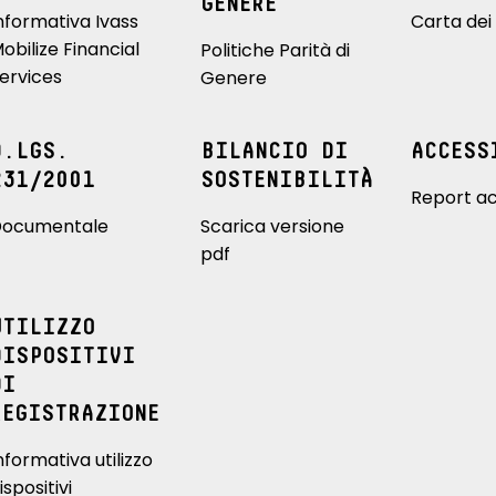
GENERE
nformativa Ivass
Carta dei 
obilize Financial
Politiche Parità di
ervices
Genere
D.LGS.
BILANCIO DI
ACCESS
231/2001
SOSTENIBILITÀ
Report ac
ocumentale
Scarica versione
pdf
UTILIZZO
DISPOSITIVI
DI
REGISTRAZIONE
nformativa utilizzo
ispositivi