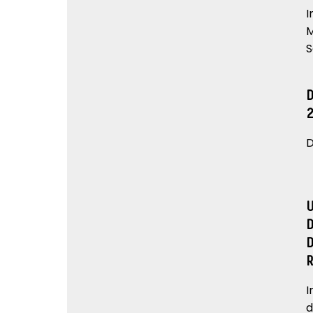
I
M
S
D
I
d