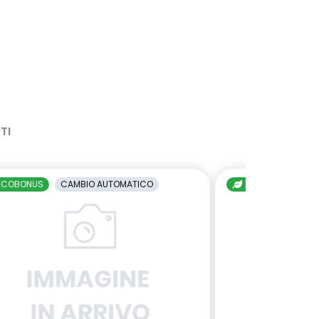
TI
ECOBONUS
CAMBIO AUTOMATICO
ECOBONUS
C