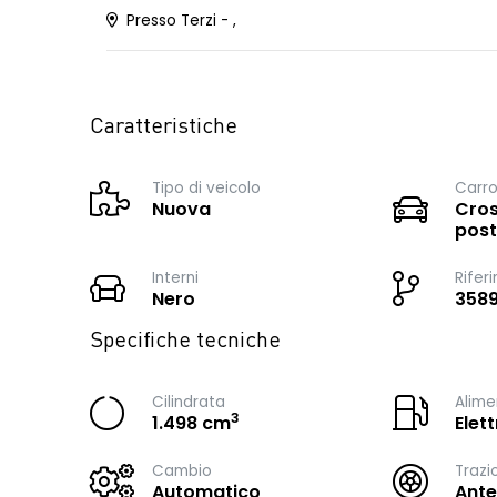
Presso Terzi - ,
Caratteristiche
Tipo di veicolo
Carro
Nuova
Cros
post
Interni
Rifer
Nero
358
Specifiche tecniche
Cilindrata
Alime
3
1.498 cm
Elet
Cambio
Trazi
Automatico
Ante