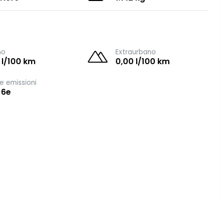
no
Extraurbano
 l/100 km
0,00 l/100 km
e emissioni
 6e