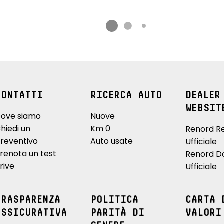
CONTATTI
RICERCA AUTO
DEALER
WEBSIT
ove siamo
Nuove
hiedi un
Km 0
Renord R
reventivo
Auto usate
Ufficiale
renota un test
Renord D
rive
Ufficiale
TRASPARENZA
POLITICA
CARTA 
ASSICURATIVA
PARITÀ DI
VALORI