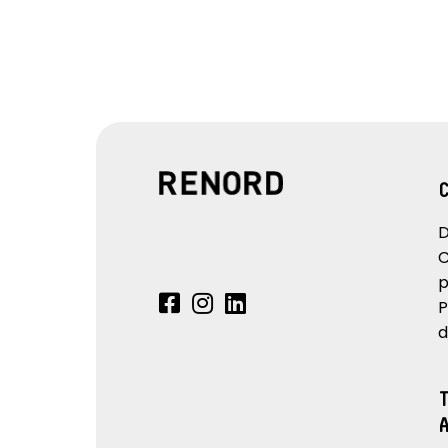
D
C
p
P
d