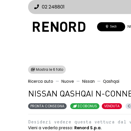
02 248801
N
Sedi
Mostra le 6 foto
Ricerca auto
Nuove
Nissan
Qashqai
NISSAN QASHQAI N-CONNE
PRONTA CONSEGNA
ECOBONUS
VENDUTA
C
Desideri vedere questa vettura dal 
Vieni a vederla presso:
Renord S.p.a.