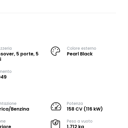
zzeria
Colore esterno
sover, 5 porte, 5
Pearl Black
i
imento
949
ntazione
Potenza
trica/Benzina
158 CV (116 kW)
one
Peso a vuoto
riore
1.712 kg