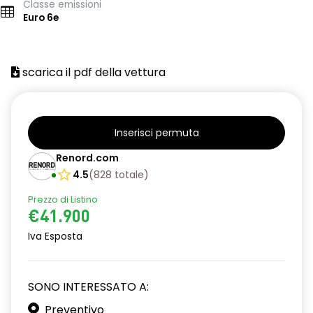
Classe emissioni
Euro 6e
scarica il pdf della vettura
Inserisci permuta
Renord.com
4.5
(
828
totale
)
Prezzo di Listino
€41.900
Iva Esposta
SONO INTERESSATO A:
Preventivo