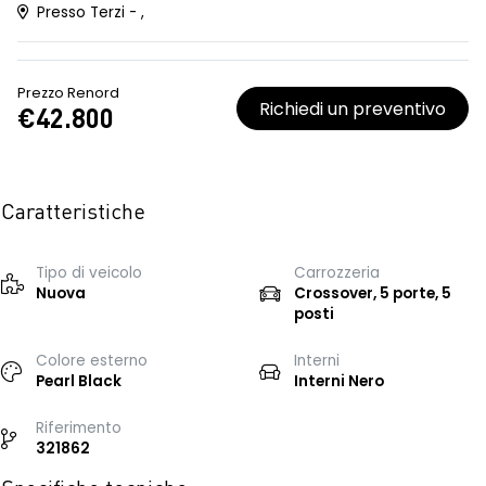
Presso Terzi - ,
Prezzo Renord
Richiedi un preventivo
€42.800
Caratteristiche
Tipo di veicolo
Carrozzeria
Nuova
Crossover, 5 porte, 5
posti
Colore esterno
Interni
Pearl Black
Interni Nero
Riferimento
321862