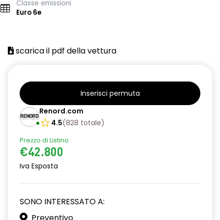
Classe emissioni
Euro 6e
scarica il pdf della vettura
Inserisci permuta
Renord.com
4.5
(
828
totale
)
Prezzo di Listino
€42.800
Iva Esposta
SONO INTERESSATO A:
Preventivo