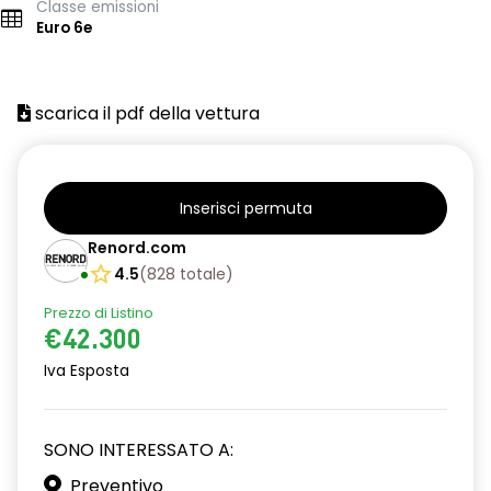
Classe emissioni
Euro 6e
scarica il pdf della vettura
Inserisci permuta
Renord.com
4.5
(
828
totale
)
Prezzo di Listino
€42.300
Iva Esposta
SONO INTERESSATO A:
Preventivo