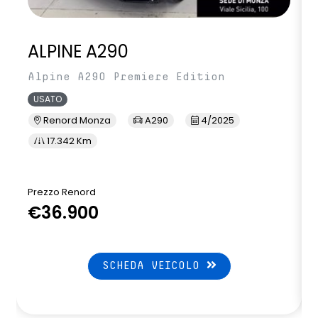
ALPINE A290
Alpine A290 Premiere Edition
USATO
Renord Monza
A290
4/2025
17.342 Km
Prezzo Renord
P
€36.900
SCHEDA VEICOLO