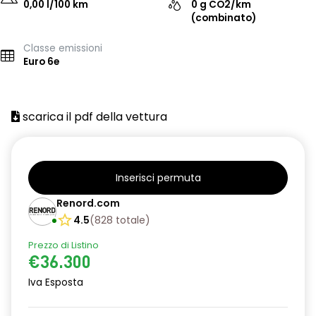
0,00 l/100 km
0 g CO2/km
(combinato)
Classe emissioni
Euro 6e
scarica il pdf della vettura
Inserisci permuta
Renord.com
4.5
(
828
totale
)
Prezzo di Listino
€36.300
Iva Esposta