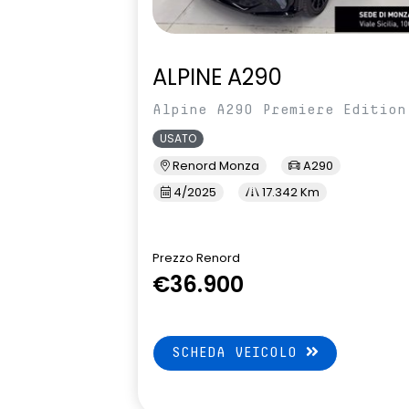
ALPINE A290
Alpine A290 Premiere Edition
USATO
Renord Monza
A290
4/2025
17.342 Km
Prezzo Renord
€36.900
SCHEDA VEICOLO