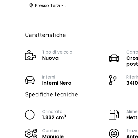
Presso Terzi - ,
Caratteristiche
Tipo di veicolo
Carro
Nuova
Cros
post
Interni
Rifer
Interni Nero
341
Specifiche tecniche
Cilindrata
Alime
3
1.332 cm
Elet
Cambio
Trazi
Manuale
Ante