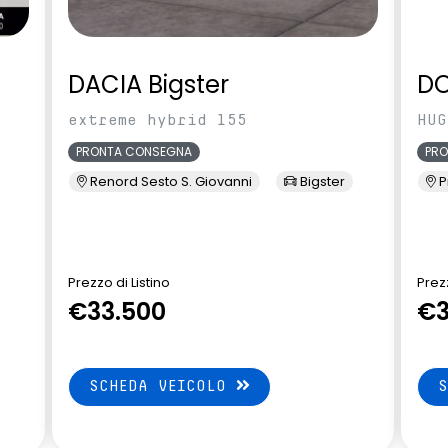
DACIA Bigster
D
extreme hybrid 155
HUG
PRONTA CONSEGNA
PR
Renord Sesto S. Giovanni
Bigster
P
Prezzo di Listino
Prezz
€33.500
€3
SCHEDA VEICOLO