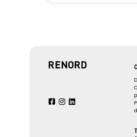
D
C
p
P
d