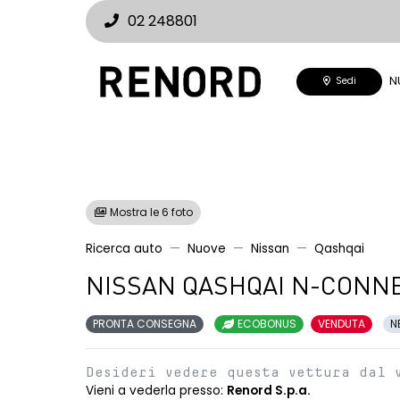
02 248801
N
Sedi
Mostra le 6 foto
Ricerca auto
Nuove
Nissan
Qashqai
NISSAN QASHQAI N-CONNE
PRONTA CONSEGNA
ECOBONUS
VENDUTA
N
Desideri vedere questa vettura dal 
Vieni a vederla presso:
Renord S.p.a.