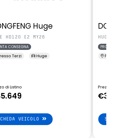
ONGFENG Huge
DONGFENG
E HD120 E2 MY26
HUGE HD120 E2
ONTA CONSEGNA
PRONTA CONSEGNA
resso Terzi
Huge
Presso Terzi
o di Listino
Prezzo di Listino
5.649
€35.649
SCHEDA VEICOLO
SCHEDA VEI