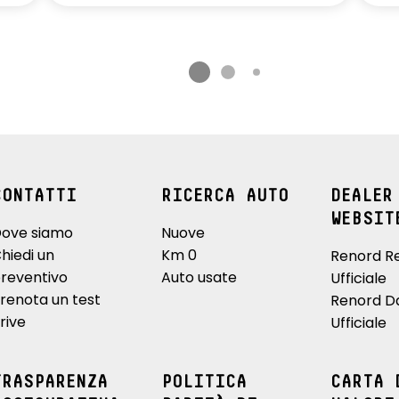
CONTATTI
RICERCA AUTO
DEALER
WEBSIT
ove siamo
Nuove
hiedi un
Km 0
Renord R
reventivo
Auto usate
Ufficiale
renota un test
Renord D
rive
Ufficiale
TRASPARENZA
POLITICA
CARTA 