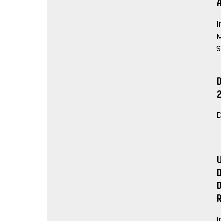
I
M
S
D
I