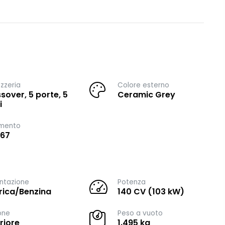
zzeria
Colore esterno
sover, 5 porte, 5
Ceramic Grey
i
imento
067
ntazione
Potenza
trica/Benzina
140 CV (103 kW)
one
Peso a vuoto
riore
1.495 kg