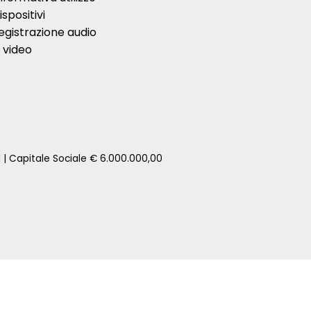
ispositivi
egistrazione audio
 video
1 | Capitale Sociale € 6.000.000,00
zione della tua auto senza impegno