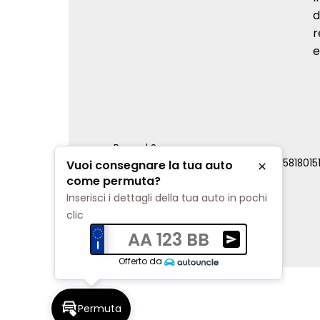
d
r
e
Renord S.p.a.
REA Milano 810796 | P.IVA e C.F. 0085818015
Vuoi consegnare la tua auto
Chiudi
Cookie Policy
come permuta?
Privacy Policy
Inserisci i dettagli della tua auto in pochi
Impostazioni di tracciamento
clic
AA 123 BB
Ricevi una valuta
Offerto da
Permuta