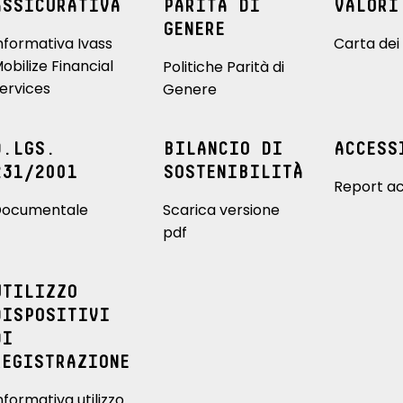
ASSICURATIVA
PARITÀ DI
VALORI
GENERE
nformativa Ivass
Carta dei 
obilize Financial
Politiche Parità di
ervices
Genere
D.LGS.
BILANCIO DI
ACCESS
231/2001
SOSTENIBILITÀ
Report ac
ocumentale
Scarica versione
pdf
UTILIZZO
DISPOSITIVI
DI
REGISTRAZIONE
nformativa utilizzo