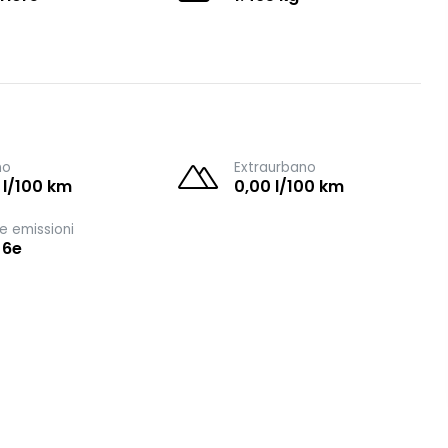
no
Extraurbano
 l/100 km
0,00 l/100 km
e emissioni
 6e