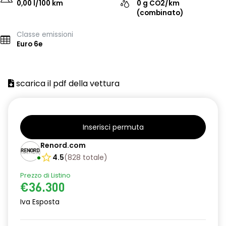
0,00 l/100 km
0 g CO2/km
(combinato)
Classe emissioni
Euro 6e
scarica il pdf della vettura
Inserisci permuta
Renord.com
4.5
(
828
totale
)
Prezzo di Listino
€36.300
Iva Esposta