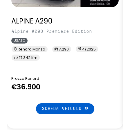
ALPINE A290
Alpine A290 Premiere Edition
USATO
Renord Monza
A290
4/2025
17.342 Km
Prezzo Renord
P
€36.900
SCHEDA VEICOLO