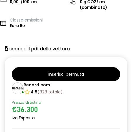
0,00 l/100 km
0 g CO2/km
(combinato)
Classe emissioni
Euro 6e
scarica il pdf della vettura
Inserisci permuta
Renord.com
4.5
(
828
totale
)
Prezzo di Listino
€36.300
Iva Esposta