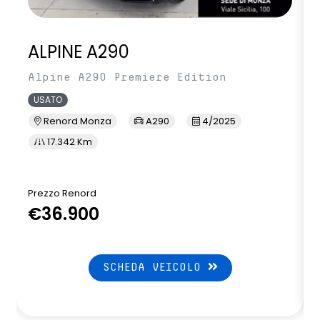
ALPINE A290
Alpine A290 Premiere Edition
USATO
Renord Monza
A290
4/2025
17.342 Km
Prezzo Renord
P
€36.900
SCHEDA VEICOLO