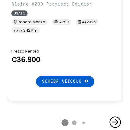
Alpine A290 Premiere Edition
USATO
Renord Monza
A290
4/2025
17.342 Km
Prezzo Renord
P
€36.900
SCHEDA VEICOLO