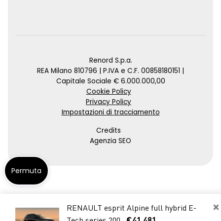
Renord S.p.a.
REA Milano 810796 | P.IVA e C.F. 00858180151 |
Capitale Sociale € 6.000.000,00
Cookie Policy
Privacy Policy
Impostazioni di tracciamento
Credits
Agenzia SEO
Permuta
×
RENAULT esprit Alpine full hybrid E-
Tech series 200
€41.481