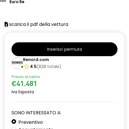
Euro 6e
scarica il pdf della vettura
Inserisci permuta
Renord.com
4.5
(
828
totale
)
Prezzo di Listino
€41.481
Iva Esposta
SONO INTERESSATO A:
Preventivo