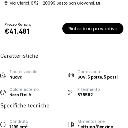
Via Clerici, 6/12 - 20099 Sesto San Giovanni, MI
Prezzo Renord
Richiedi un preventivo
€41.481
Caratteristiche
Tipo di veicolo
Carrozzeria
Nuova
SUV, 5 porte, 5 posti
Colore esterno
Riferimento
Nero Etoilé
878582
Specifiche tecniche
Cilindrata
Alimentazione
3
1.199 cm
Elettrica/Benzina