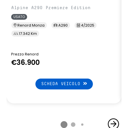
Alpine A290 Premiere Edition
USATO
Renord Monza
A290
4/2025
17.342 Km
Prezzo Renord
P
€36.900
SCHEDA VEICOLO