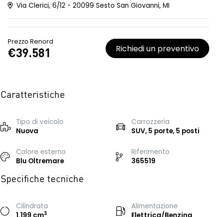
Via Clerici, 6/12 - 20099 Sesto San Giovanni, MI
Prezzo Renord
Richiedi un preventivo
€39.581
Caratteristiche
Tipo di veicolo
Carrozzeria
Nuova
SUV, 5 porte, 5 posti
Colore esterno
Riferimento
Blu Oltremare
365519
Specifiche tecniche
Cilindrata
Alimentazione
3
1.199 cm
Elettrica/Benzina