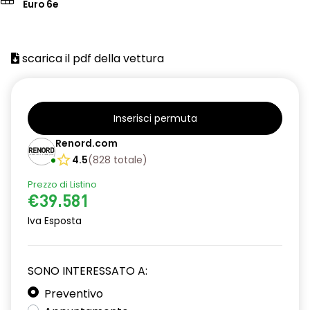
Euro 6e
scarica il pdf della vettura
Inserisci permuta
Renord.com
4.5
(
828
totale
)
Prezzo di Listino
€39.581
Iva Esposta
SONO INTERESSATO A:
Preventivo