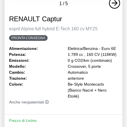
1
/
5
RENAULT Captur
esprit Alpine full hybrid E-Tech 160 cv MY25
PRONTA CONSEGNA
Alimentazione:
Elettrica/Benzina - Euro 6E
Potenza:
1.789 cc , 160 CV (118KW)
Emissioni:
0 g CO2/km (combinato)
Modello:
Crossover, 5 porte
Cambio:
Automatico
Trazione:
anteriore
Colore:
Be-Style Montecarlo
(Bianco Nacré + Nero
Etoilé)
Anche neopatentati
Prezzo di Listino