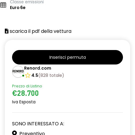
Classe emissioni
Euro 6e
scarica il pdf della vettura
Inserisci permuta
Renord.com
4.5
(
828
totale
)
Prezzo di Listino
€28.700
Iva Esposta
SONO INTERESSATO A:
Preventivo