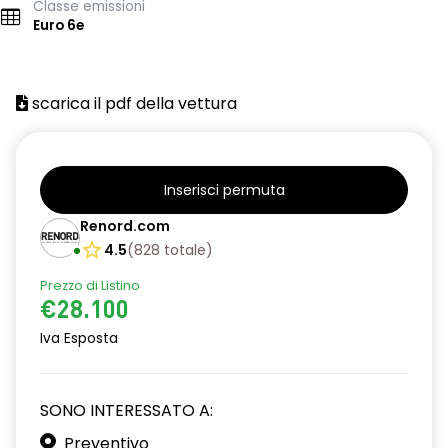
Classe emissioni
Euro 6e
scarica il pdf della vettura
Inserisci permuta
Renord.com
4.5
(
828
totale
)
Prezzo di Listino
€28.100
Iva Esposta
SONO INTERESSATO A:
Preventivo