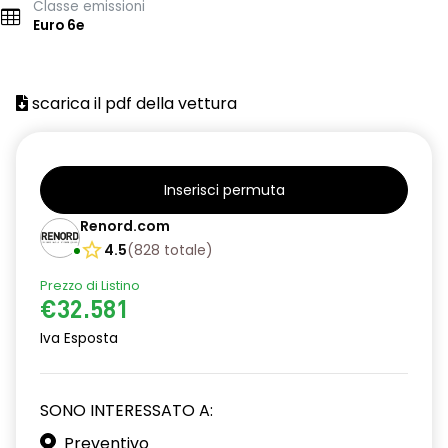
Classe emissioni
Euro 6e
scarica il pdf della vettura
Inserisci permuta
Renord.com
4.5
(
828
totale
)
Prezzo di Listino
€32.581
Iva Esposta
SONO INTERESSATO A:
Preventivo