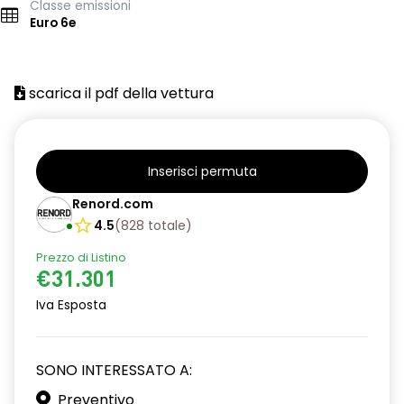
Classe emissioni
Euro 6e
scarica il pdf della vettura
Inserisci permuta
Renord.com
4.5
(
828
totale
)
Prezzo di Listino
€31.301
Iva Esposta
SONO INTERESSATO A:
Preventivo