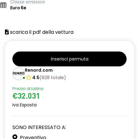
Classe emissioni
Euro 6e
scarica il pdf della vettura
Inserisci permuta
Renord.com
4.5
(
828
totale
)
Prezzo di Listino
€32.031
Iva Esposta
SONO INTERESSATO A:
Preventivo