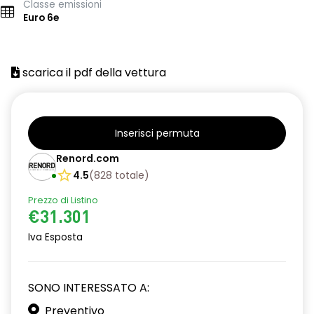
Classe emissioni
Euro 6e
scarica il pdf della vettura
Inserisci permuta
Renord.com
4.5
(
828
totale
)
Prezzo di Listino
€31.301
Iva Esposta
SONO INTERESSATO A:
Preventivo