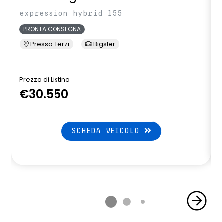
expression hybrid 155
PRONTA CONSEGNA
Presso Terzi
Bigster
Prezzo di Listino
P
€30.550
SCHEDA VEICOLO