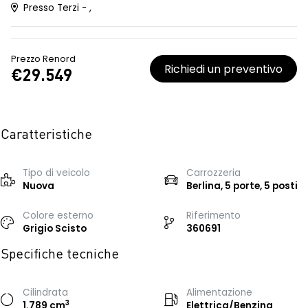
Presso Terzi - ,
Prezzo Renord
Richiedi un preventivo
€29.549
Caratteristiche
Tipo di veicolo
Carrozzeria
Nuova
Berlina, 5 porte, 5 posti
Colore esterno
Riferimento
Grigio Scisto
360691
Specifiche tecniche
Cilindrata
Alimentazione
3
1.789 cm
Elettrica/Benzina