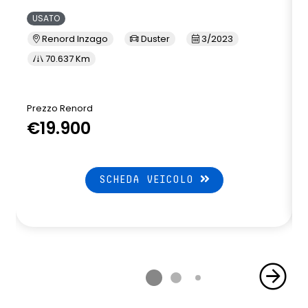
USATO
Renord Inzago
Duster
3/2023
70.637 Km
Prezzo Renord
€19.900
SCHEDA VEICOLO