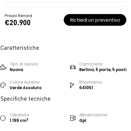
Prezzo Renord
Richiedi un preventivo
€20.900
Caratteristiche
Tipo di veicolo
Carrozzeria
Nuova
Berlina, 5 porte, 5 posti
Colore esterno
Riferimento
Verde Assoluto
641051
Specifiche tecniche
Cilindrata
Alimentazione
3
1.199 cm
Gpl