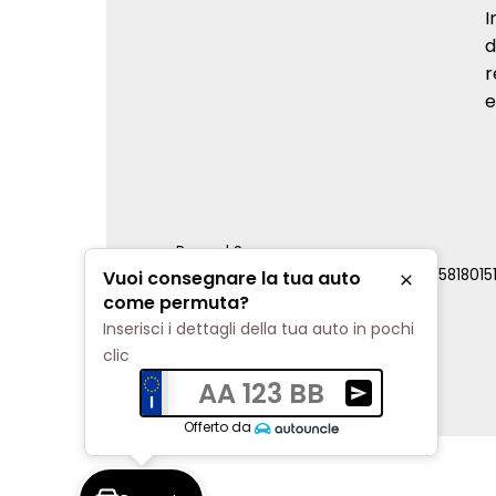
I
d
r
e
Renord S.p.a.
REA Milano 810796 | P.IVA e C.F. 0085818015
Vuoi consegnare la tua auto
Chiudi
Cookie Policy
come permuta?
Privacy Policy
Inserisci i dettagli della tua auto in pochi
Impostazioni di tracciamento
clic
AA 123 BB
Ricevi una valuta
Offerto da