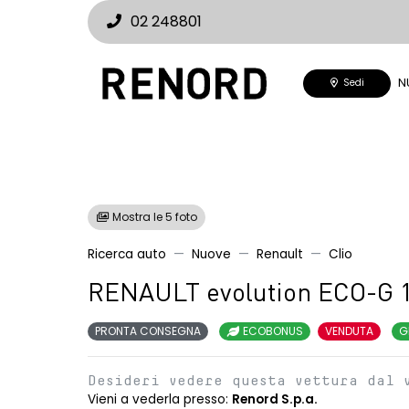
02 248801
N
Sedi
Mostra le 5 foto
Ricerca auto
Nuove
Renault
Clio
RENAULT evolution ECO-G 
PRONTA CONSEGNA
ECOBONUS
VENDUTA
G
Desideri vedere questa vettura dal 
Vieni a vederla presso:
Renord S.p.a.