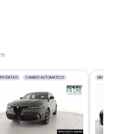
TI
PATENTATI
CAMBIO AUTOMATICO
NEOPATENTATI
C