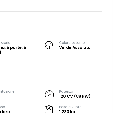
zzeria
Colore esterno
na, 5 porte, 5
Verde Assoluto
i
ntazione
Potenza
120 CV (88 kW)
one
Peso a vuoto
riore
1.233 kg