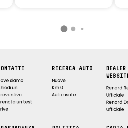
CONTATTI
RICERCA AUTO
DEALER
WEBSIT
ove siamo
Nuove
hiedi un
Km 0
Renord R
reventivo
Auto usate
Ufficiale
renota un test
Renord D
rive
Ufficiale