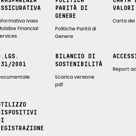
TRASPARENZA
POLITICA
CARTA 
ASSICURATIVA
PARITÀ DI
VALORI
GENERE
nformativa Ivass
Carta dei 
obilize Financial
Politiche Parità di
ervices
Genere
D.LGS.
BILANCIO DI
ACCESS
231/2001
SOSTENIBILITÀ
Report ac
ocumentale
Scarica versione
pdf
UTILIZZO
DISPOSITIVI
DI
REGISTRAZIONE