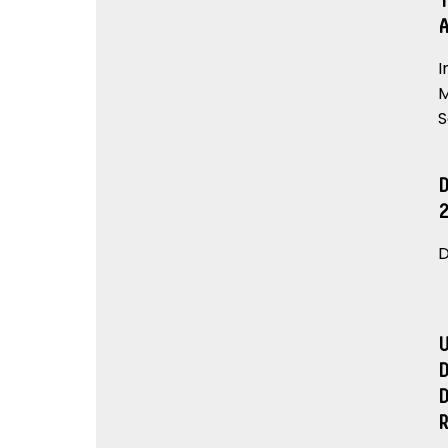
I
M
S
D