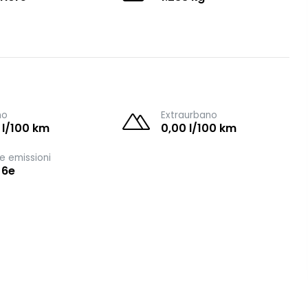
no
Extraurbano
 l/100 km
0,00 l/100 km
e emissioni
 6e