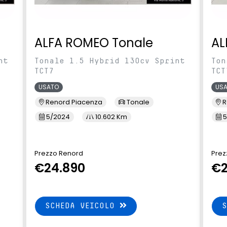
ALFA ROMEO Tonale
AL
nt
Tonale 1.5 Hybrid 130cv Sprint
Ton
TCT7
TCT
USATO
US
Renord Piacenza
Tonale
R
5/2024
10.602 Km
5
Prezzo Renord
Prez
€24.890
€2
SCHEDA VEICOLO