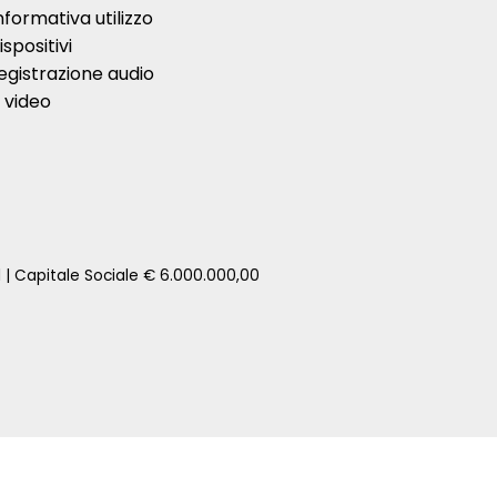
nformativa utilizzo
ispositivi
egistrazione audio
 video
1 | Capitale Sociale € 6.000.000,00
zione della tua auto senza impegno