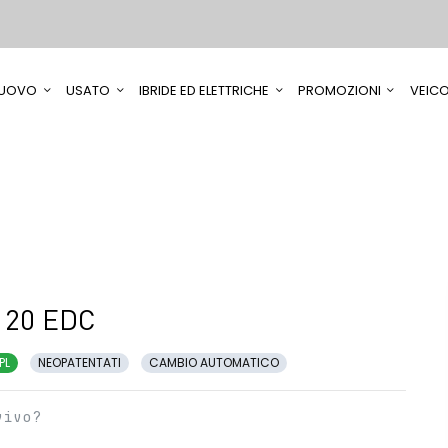
UOVO
USATO
IBRIDE ED ELETTRICHE
PROMOZIONI
VEICO
120 EDC
PL
NEOPATENTATI
CAMBIO AUTOMATICO
vivo?