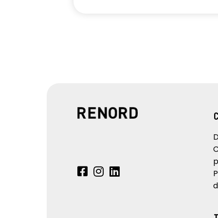
D
C
p
P
d