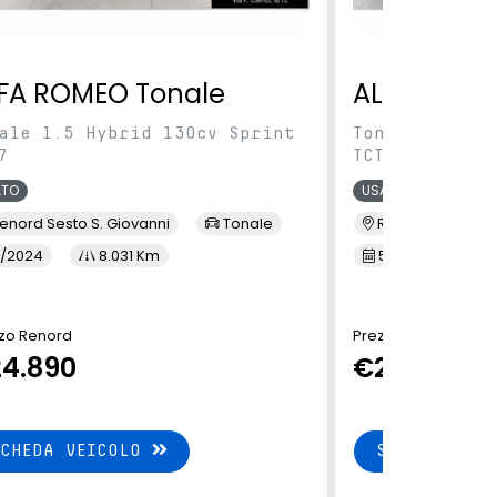
FA ROMEO Tonale
ALFA ROME
ale 1.5 Hybrid 130cv Sprint
Tonale 1.5 Hy
7
TCT7
ATO
USATO
enord Sesto S. Giovanni
Tonale
Renord Baranza
/2024
8.031 Km
5/2024
1
zo Renord
Prezzo Renord
4.890
€24.890
SCHEDA VEICOLO
SCHEDA VEI