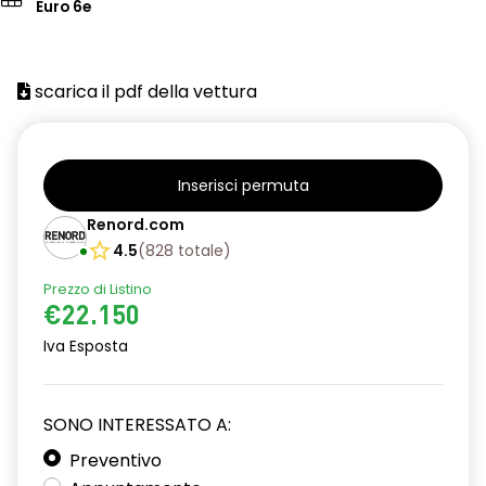
Euro 6e
scarica il pdf della vettura
Inserisci permuta
Renord.com
4.5
(
828
totale
)
Prezzo di Listino
€22.150
Iva Esposta
SONO INTERESSATO A:
Preventivo