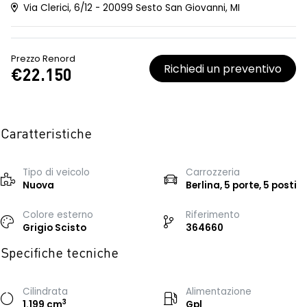
Via Clerici, 6/12 - 20099 Sesto San Giovanni, MI
Prezzo Renord
Richiedi un preventivo
€22.150
Caratteristiche
Tipo di veicolo
Carrozzeria
Nuova
Berlina, 5 porte, 5 posti
Colore esterno
Riferimento
Grigio Scisto
364660
Specifiche tecniche
Cilindrata
Alimentazione
3
1.199 cm
Gpl