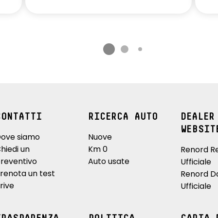
CONTATTI
RICERCA AUTO
DEALER
WEBSIT
ove siamo
Nuove
hiedi un
Km 0
Renord R
reventivo
Auto usate
Ufficiale
renota un test
Renord D
rive
Ufficiale