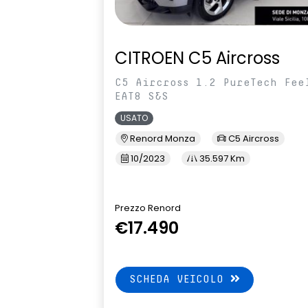
CITROEN C5 Aircross
C5 Aircross 1.2 PureTech Fee
EAT8 S&S
USATO
Renord Monza
C5 Aircross
10/2023
35.597 Km
Prezzo Renord
€17.490
SCHEDA VEICOLO