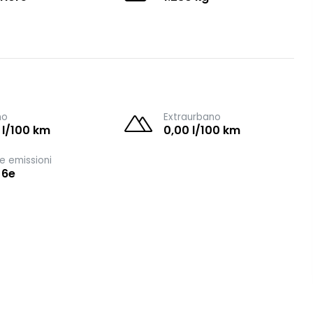
no
Extraurbano
 l/100 km
0,00 l/100 km
e emissioni
 6e