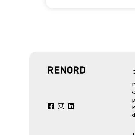
D
C
p
P
d