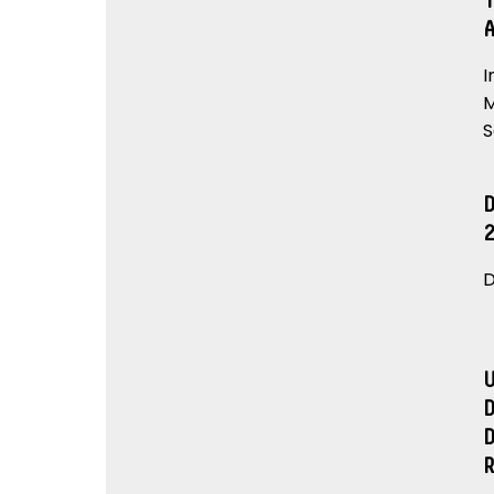
I
M
S
D