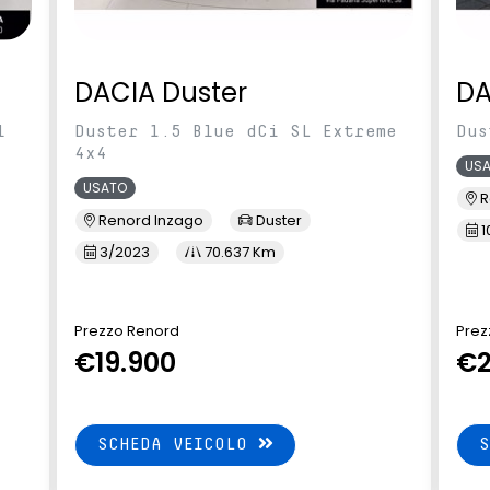
DACIA Duster
DA
l
Duster 1.5 Blue dCi SL Extreme
Dus
4x4
US
USATO
R
Renord Inzago
Duster
1
3/2023
70.637 Km
Prezzo Renord
Prez
€19.900
€2
SCHEDA VEICOLO