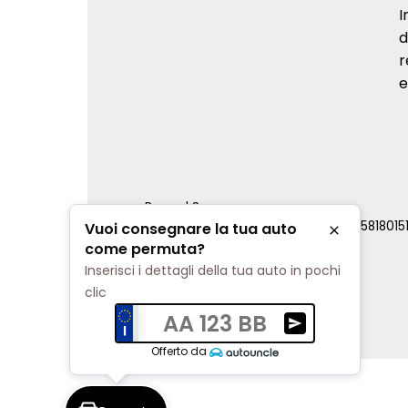
I
d
r
e
Renord S.p.a.
REA Milano 810796 | P.IVA e C.F. 0085818015
Vuoi consegnare la tua auto
Chiudi
Cookie Policy
come permuta?
Privacy Policy
Inserisci i dettagli della tua auto in pochi
Impostazioni di tracciamento
clic
AA 123 BB
Ricevi una valuta
Offerto da