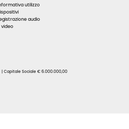
nformativa utilizzo
ispositivi
egistrazione audio
 video
1 | Capitale Sociale € 6.000.000,00
zione della tua auto senza impegno