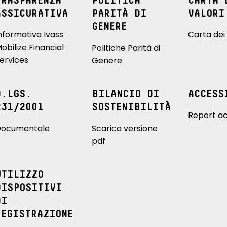
TRASPARENZA
POLITICA
CARTA 
ASSICURATIVA
PARITÀ DI
VALORI
GENERE
nformativa Ivass
Carta dei 
obilize Financial
Politiche Parità di
ervices
Genere
D.LGS.
BILANCIO DI
ACCESS
231/2001
SOSTENIBILITÀ
Report ac
ocumentale
Scarica versione
pdf
UTILIZZO
DISPOSITIVI
DI
REGISTRAZIONE