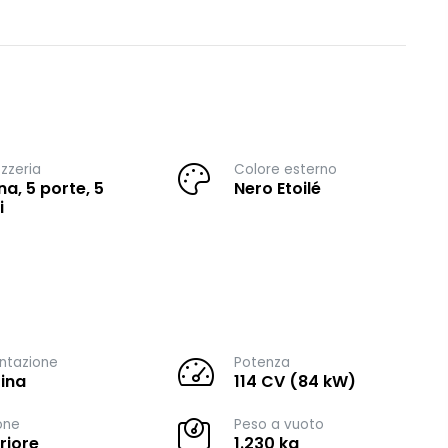
zzeria
Colore esterno
na, 5 porte, 5
Nero Etoilé
i
ntazione
Potenza
ina
114 CV (84 kW)
one
Peso a vuoto
riore
1.230 kg