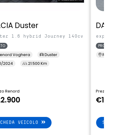
CIA Duster
DACIA Spri
ter 1.6 hybrid Journey 140cv
expression 70
ATO
PRONTA CONSEGNA
enord Voghera
Duster
Renord S.M. Sic
0/2024
21.500 Km
zo Renord
Prezzo di Listino
2.900
€19.150
SCHEDA VEICOLO
SCHEDA VEI