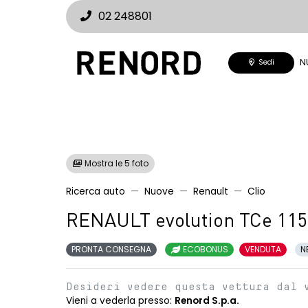
02 248801
N
Sedi
Mostra le 5 foto
Ricerca auto
Nuove
Renault
Clio
RENAULT evolution TCe 115
PRONTA CONSEGNA
ECOBONUS
VENDUTA
N
Desideri vedere questa vettura dal 
Vieni a vederla presso:
Renord S.p.a.