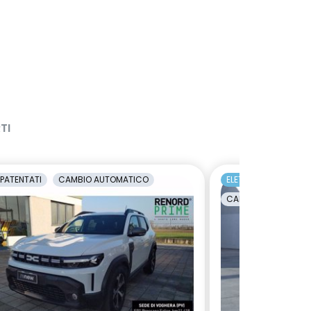
TI
PATENTATI
CAMBIO AUTOMATICO
ELETTRICA
EC
CAMBIO AUTOMATI