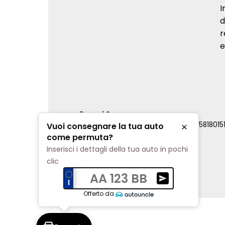
I
d
r
e
Renord S.p.a.
REA Milano 810796 | P.IVA e C.F. 0085818015
Vuoi consegnare la tua auto
Chiudi
Cookie Policy
come permuta?
Privacy Policy
Inserisci i dettagli della tua auto in pochi
Impostazioni di tracciamento
clic
AA 123 BB
Ricevi una valuta
Offerto da