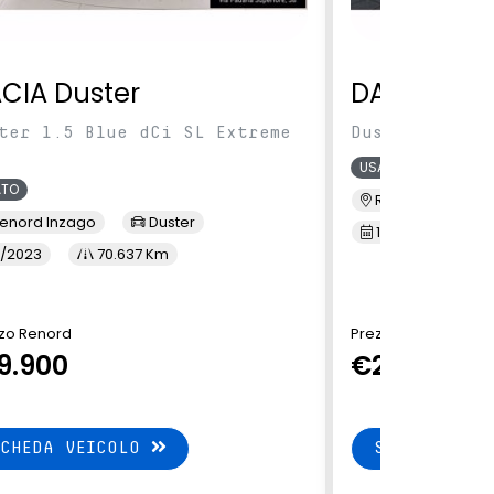
CIA Duster
DACIA Dus
ter 1.5 Blue dCi SL Extreme
Duster 1.6 hy
USATO
ATO
Renord Vogher
enord Inzago
Duster
10/2024
2
/2023
70.637 Km
zo Renord
Prezzo Renord
9.900
€22.900
SCHEDA VEICOLO
SCHEDA VEI