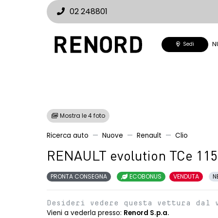
02 248801
N
Sedi
Mostra le 4 foto
Ricerca auto
Nuove
Renault
Clio
RENAULT evolution TCe 115
PRONTA CONSEGNA
ECOBONUS
VENDUTA
N
Desideri vedere questa vettura dal 
Vieni a vederla presso:
Renord S.p.a.