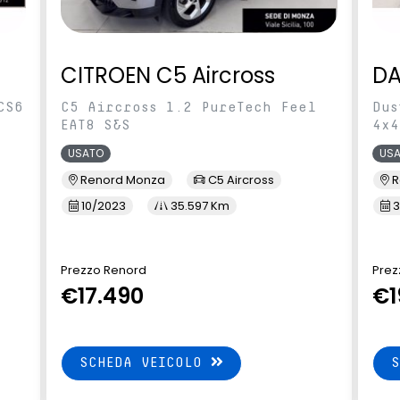
CITROEN C5 Aircross
DA
CS6
C5 Aircross 1.2 PureTech Feel
Dus
EAT8 S&S
4x4
USATO
US
Renord Monza
C5 Aircross
R
10/2023
35.597 Km
3
Prezzo Renord
Prez
€17.490
€1
SCHEDA VEICOLO