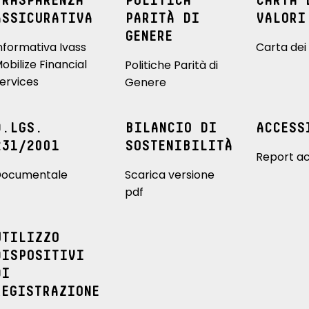
TRASPARENZA
POLITICA
CARTA 
ASSICURATIVA
PARITÀ DI
VALORI
GENERE
nformativa Ivass
Carta dei 
obilize Financial
Politiche Parità di
ervices
Genere
D.LGS.
BILANCIO DI
ACCESS
231/2001
SOSTENIBILITÀ
Report ac
ocumentale
Scarica versione
pdf
UTILIZZO
DISPOSITIVI
DI
REGISTRAZIONE