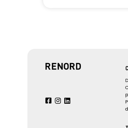
D
C
p
P
d