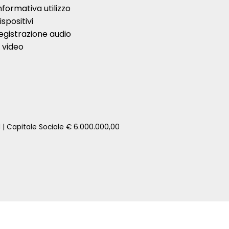
nformativa utilizzo
ispositivi
egistrazione audio
 video
1 | Capitale Sociale € 6.000.000,00
zione della tua auto senza impegno