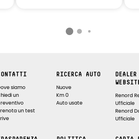
CONTATTI
RICERCA AUTO
DEALER
WEBSIT
ove siamo
Nuove
hiedi un
Km 0
Renord R
reventivo
Auto usate
Ufficiale
renota un test
Renord D
rive
Ufficiale