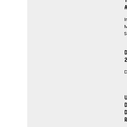
I
M
S
D