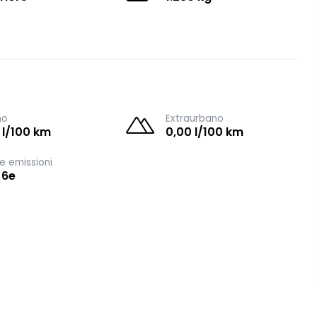
no
Extraurbano
 l/100 km
0,00 l/100 km
e emissioni
 6e