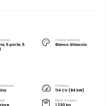
zzeria
Colore esterno
na, 5 porte, 5
Bianco Ghiaccio
i
ntazione
Potenza
ina
114 CV (84 kW)
one
Peso a vuoto
riore
1.230 kg