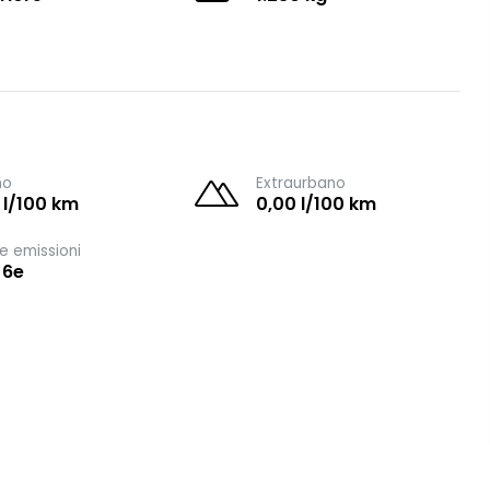
no
Extraurbano
 l/100 km
0,00 l/100 km
e emissioni
 6e