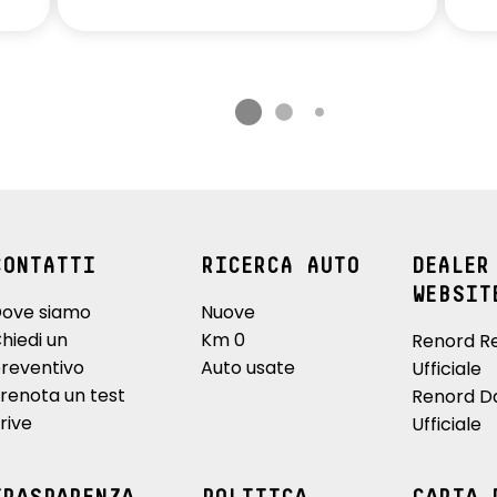
CONTATTI
RICERCA AUTO
DEALER
WEBSIT
ove siamo
Nuove
hiedi un
Km 0
Renord R
reventivo
Auto usate
Ufficiale
renota un test
Renord D
rive
Ufficiale