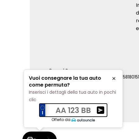
I
d
r
e
Renord S.p.a.
REA Milano 810796 | P.IVA e C.F. 0085818015
Vuoi consegnare la tua auto
Chiudi
Cookie Policy
come permuta?
Privacy Policy
Inserisci i dettagli della tua auto in pochi
Impostazioni di tracciamento
clic
AA 123 BB
Ricevi una valuta
Offerto da