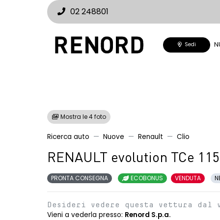
02 248801
N
Sedi
Mostra le 4 foto
Ricerca auto
Nuove
Renault
Clio
RENAULT evolution TCe 115
PRONTA CONSEGNA
ECOBONUS
VENDUTA
N
Desideri vedere questa vettura dal 
Vieni a vederla presso:
Renord S.p.a.