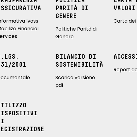
TRASPARENZA
POLITICA
CARTA 
ASSICURATIVA
PARITÀ DI
VALORI
GENERE
nformativa Ivass
Carta dei 
obilize Financial
Politiche Parità di
ervices
Genere
D.LGS.
BILANCIO DI
ACCESS
231/2001
SOSTENIBILITÀ
Report ac
ocumentale
Scarica versione
pdf
UTILIZZO
DISPOSITIVI
DI
REGISTRAZIONE