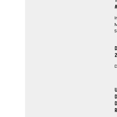
I
M
S
D