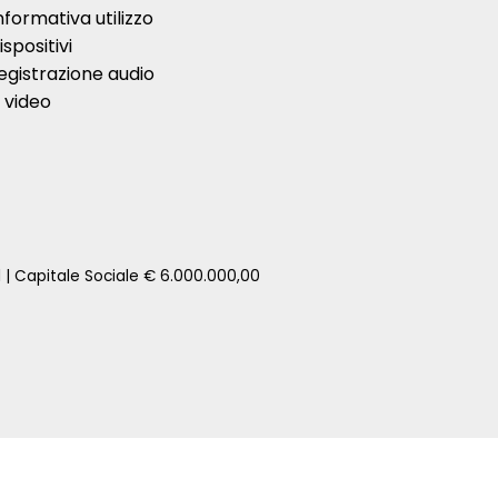
nformativa utilizzo
ispositivi
egistrazione audio
 video
1 | Capitale Sociale € 6.000.000,00
zione della tua auto senza impegno