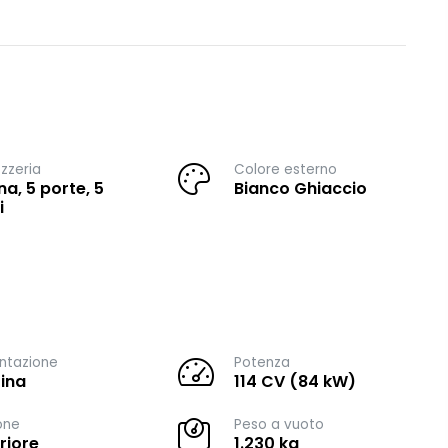
zzeria
Colore esterno
na, 5 porte, 5
Bianco Ghiaccio
i
ntazione
Potenza
ina
114 CV (84 kW)
one
Peso a vuoto
riore
1.230 kg