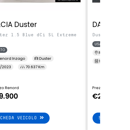
CIA Duster
DACIA Dus
ter 1.5 Blue dCi SL Extreme
Duster 1.6 hy
USATO
ATO
Renord Vogher
enord Inzago
Duster
10/2024
2
/2023
70.637 Km
zo Renord
Prezzo Renord
9.900
€22.900
SCHEDA VEICOLO
SCHEDA VEI