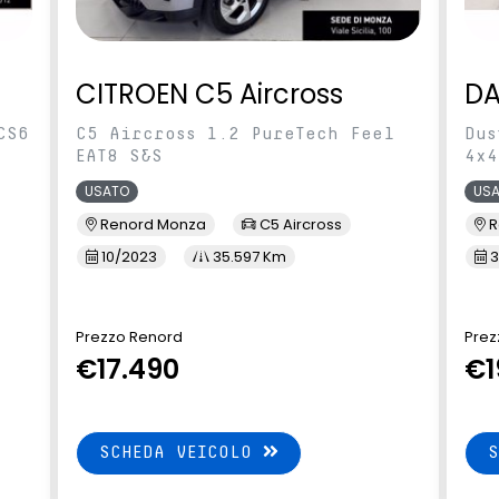
CITROEN C5 Aircross
DA
CS6
C5 Aircross 1.2 PureTech Feel
Dus
EAT8 S&S
4x4
USATO
US
Renord Monza
C5 Aircross
R
10/2023
35.597 Km
3
Prezzo Renord
Prez
€17.490
€1
SCHEDA VEICOLO