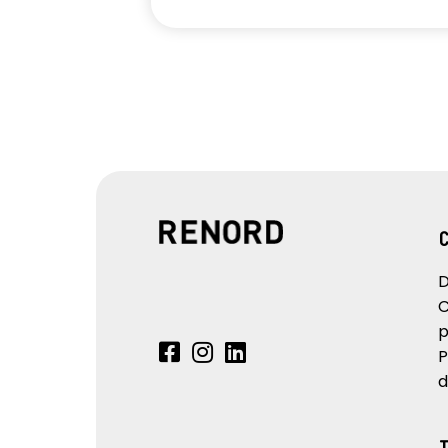
D
C
p
P
d