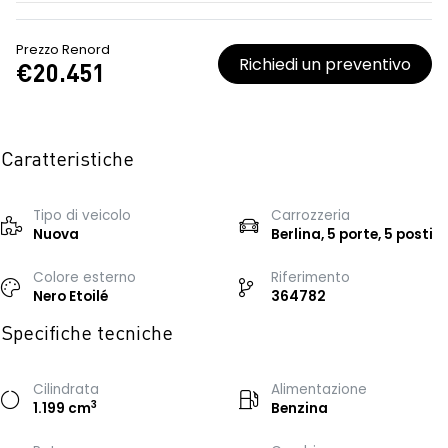
Prezzo Renord
Richiedi un preventivo
€20.451
Caratteristiche
Tipo di veicolo
Carrozzeria
Nuova
Berlina, 5 porte, 5 posti
Colore esterno
Riferimento
Nero Etoilé
364782
Specifiche tecniche
Cilindrata
Alimentazione
3
1.199 cm
Benzina