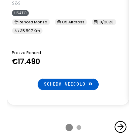
S&S
USATO
Renord Monza
C5 Aircross
10/2023
35.597 Km
Prezzo Renord
€17.490
SCHEDA VEICOLO