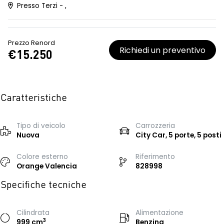
Presso Terzi - ,
Prezzo Renord
Richiedi un preventivo
€15.250
Caratteristiche
Tipo di veicolo
Carrozzeria
Nuova
City Car, 5 porte, 5 posti
Colore esterno
Riferimento
Orange Valencia
828998
Specifiche tecniche
Cilindrata
Alimentazione
3
999 cm
Benzina