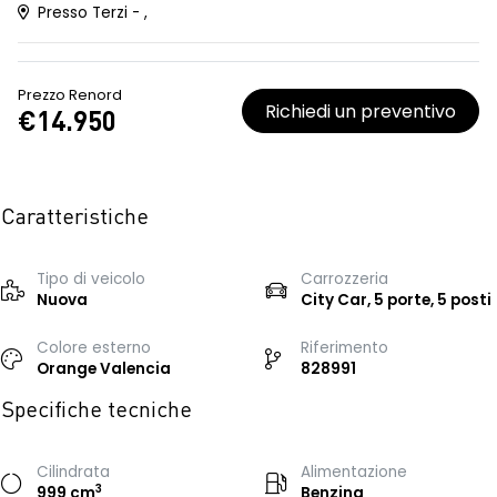
Presso Terzi - ,
Prezzo Renord
Richiedi un preventivo
€14.950
Caratteristiche
Tipo di veicolo
Carrozzeria
Nuova
City Car, 5 porte, 5 posti
Colore esterno
Riferimento
Orange Valencia
828991
Specifiche tecniche
Cilindrata
Alimentazione
3
999 cm
Benzina