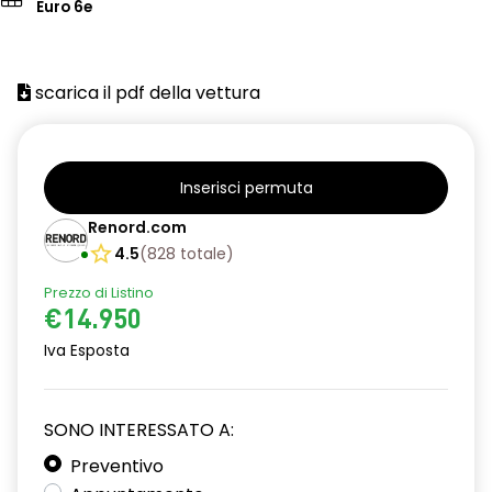
Euro 6e
scarica il pdf della vettura
Inserisci permuta
Renord.com
4.5
(
828
totale
)
Prezzo di Listino
€14.950
Iva Esposta
SONO INTERESSATO A:
Preventivo