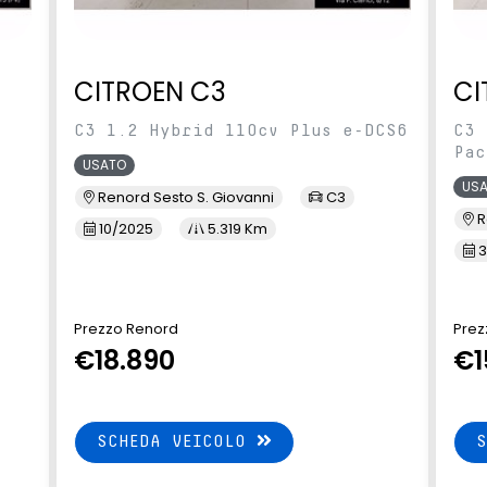
CITROEN C3
CI
C3 1.2 Hybrid 110cv Plus e-DCS6
C3 
Pac
USATO
US
Renord Sesto S. Giovanni
C3
R
10/2025
5.319 Km
3
Prezzo Renord
Prez
€18.890
€1
SCHEDA VEICOLO