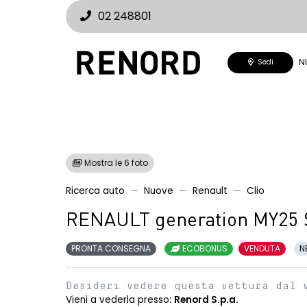
02 248801
N
Sedi
Mostra le 6 foto
Ricerca auto
Nuove
Renault
Clio
RENAULT generation MY25 
PRONTA CONSEGNA
ECOBONUS
VENDUTA
N
Desideri vedere questa vettura dal 
Vieni a vederla presso:
Renord S.p.a.