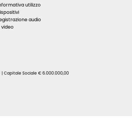
nformativa utilizzo
ispositivi
egistrazione audio
 video
1 | Capitale Sociale € 6.000.000,00
zione della tua auto senza impegno