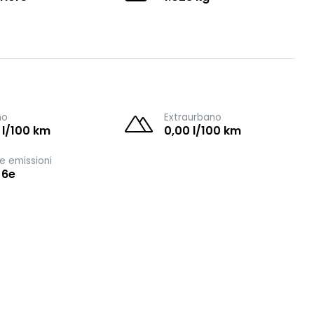
no
Extraurbano
 l/100 km
0,00 l/100 km
e emissioni
 6e