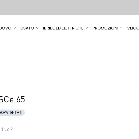
UOVO
USATO
IBRIDE ED ELETTRICHE
PROMOZIONI
VEICO
SCe 65
EOPATENTATI
vivo?