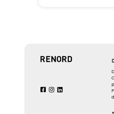
D
C
p
P
d