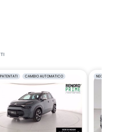
TI
PATENTATI
CAMBIO AUTOMATICO
NEOPATENTATI
C