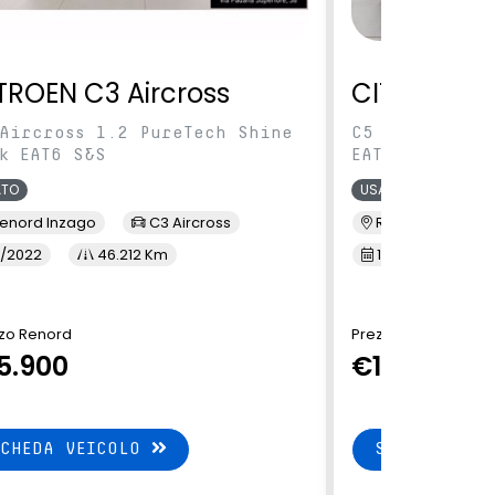
TROEN C3 Aircross
CITROEN C5
Aircross 1.2 PureTech Shine
C5 Aircross 1
k EAT6 S&S
EAT8 S&S
ATO
USATO
enord Inzago
C3 Aircross
Renord Monza
/2022
46.212 Km
10/2023
3
zo Renord
Prezzo Renord
5.900
€17.490
SCHEDA VEICOLO
SCHEDA VEI