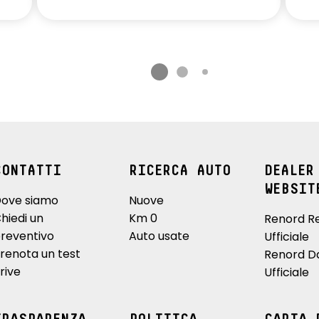
CONTATTI
RICERCA AUTO
DEALER
WEBSIT
ove siamo
Nuove
hiedi un
Km 0
Renord R
reventivo
Auto usate
Ufficiale
renota un test
Renord D
rive
Ufficiale