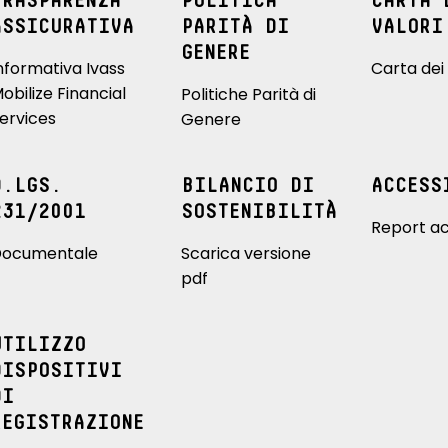
TRASPARENZA
POLITICA
CARTA 
ASSICURATIVA
PARITÀ DI
VALORI
GENERE
nformativa Ivass
Carta dei 
obilize Financial
Politiche Parità di
ervices
Genere
D.LGS.
BILANCIO DI
ACCESS
231/2001
SOSTENIBILITÀ
Report ac
ocumentale
Scarica versione
pdf
UTILIZZO
DISPOSITIVI
DI
REGISTRAZIONE