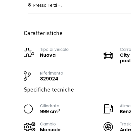
Presso Terzi - ,
Caratteristiche
Tipo di veicolo
Carro
Nuova
City
post
Riferimento
829024
Specifiche tecniche
Cilindrata
Alime
3
999 cm
Benz
Cambio
Trazi
Manuale
Ante