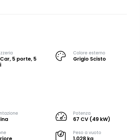
zzeria
Colore esterno
 Car, 5 porte, 5
Grigio Scisto
i
ntazione
Potenza
ina
67 CV (49 kW)
one
Peso a vuoto
riore
1.028 kg