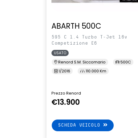
ABARTH 500C
595 C 1.4 Turbo T-Jet 16v
Competizione E6
USATO
Renord S.M. Siccomario
500C
1/2016
110.000 Km
Prezzo Renord
€13.900
SCHEDA VEICOLO