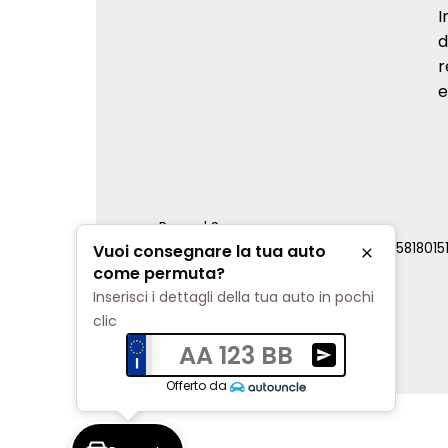
I
d
r
e
Renord S.p.a.
REA Milano 810796 | P.IVA e C.F. 0085818015
Vuoi consegnare la tua auto
Chiudi
Cookie Policy
come permuta?
Privacy Policy
Inserisci i dettagli della tua auto in pochi
Impostazioni di tracciamento
clic
AA 123 BB
Ricevi una valuta
Offerto da