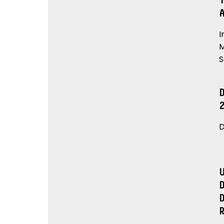
I
M
S
D