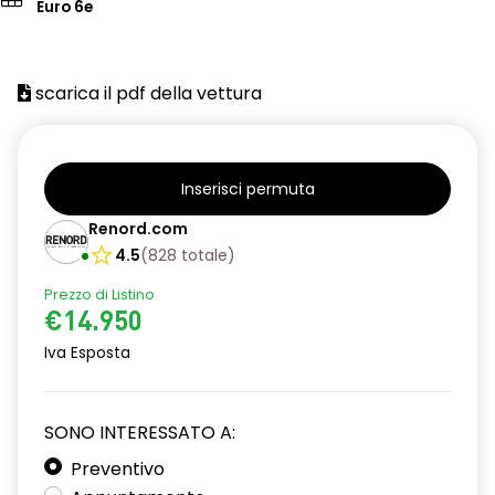
Euro 6e
scarica il pdf della vettura
Inserisci permuta
Renord.com
4.5
(
828
totale
)
Prezzo di Listino
€14.950
Iva Esposta
SONO INTERESSATO A:
Preventivo