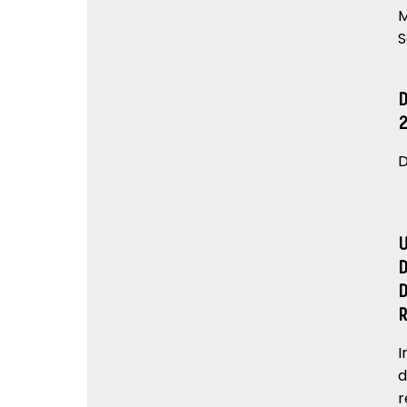
M
S
D
I
d
r