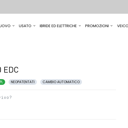
UOVO
USATO
IBRIDE ED ELETTRICHE
PROMOZIONI
VEICO
0 EDC
PL
NEOPATENTATI
CAMBIO AUTOMATICO
vivo?