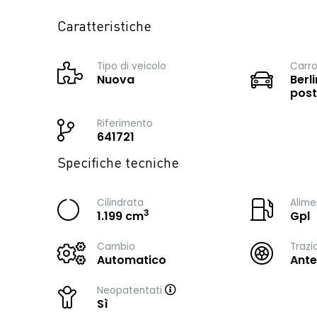
Caratteristiche
Tipo di veicolo
Carro
Nuova
Berli
post
Riferimento
641721
Specifiche tecniche
Cilindrata
Alime
3
1.199 cm
Gpl
Cambio
Trazi
Automatico
Ante
Neopatentati
Sì