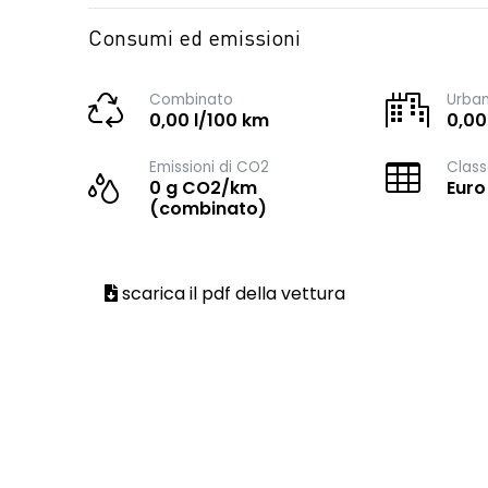
Consumi ed emissioni
Combinato
Urba
0,00 l/100 km
0,00
Emissioni di CO2
Class
0 g CO2/km
Euro
(combinato)
scarica il pdf della vettura