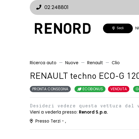
02 248801
N
Sedi
Ricerca auto
Nuove
Renault
Clio
RENAULT techno ECO-G 12
PRONTA CONSEGNA
ECOBONUS
VENDUTA
G
Desideri vedere questa vettura dal 
Vieni a vederla presso:
Renord S.p.a.
Presso Terzi - ,