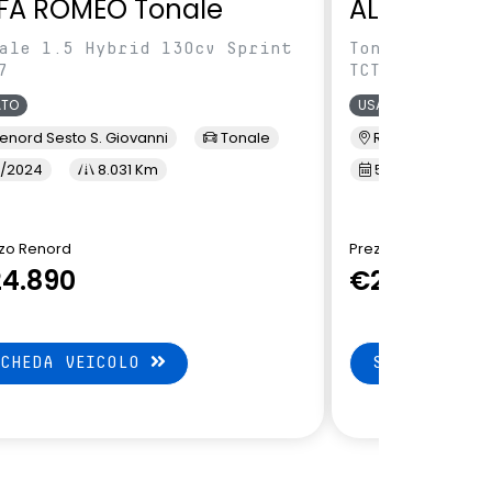
FA ROMEO Tonale
ALFA ROME
ale 1.5 Hybrid 130cv Sprint
Tonale 1.5 Hy
7
TCT7
ATO
USATO
enord Sesto S. Giovanni
Tonale
Renord Baranza
/2024
8.031 Km
5/2024
1
zo Renord
Prezzo Renord
4.890
€24.890
SCHEDA VEICOLO
SCHEDA VEI