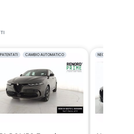
TI
PATENTATI
CAMBIO AUTOMATICO
NEOPATENTATI
C