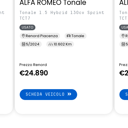
ALFA ROMEO Tonale
AL
nt
Tonale 1.5 Hybrid 130cv Sprint
Ton
TCT7
TCT
USATO
US
Renord Piacenza
Tonale
R
5/2024
10.602 Km
5
Prezzo Renord
Prez
€24.890
€2
SCHEDA VEICOLO