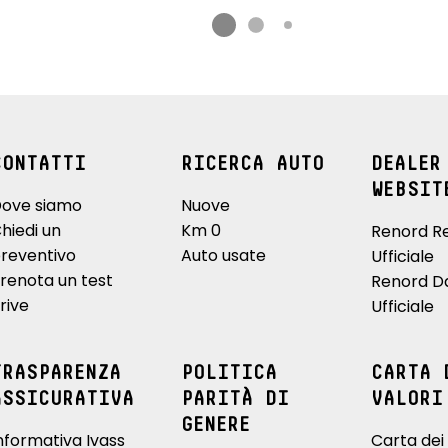
CONTATTI
RICERCA AUTO
DEALER
WEBSIT
ove siamo
Nuove
hiedi un
Km 0
Renord R
reventivo
Auto usate
Ufficiale
renota un test
Renord D
rive
Ufficiale
TRASPARENZA
POLITICA
CARTA 
ASSICURATIVA
PARITÀ DI
VALORI
GENERE
nformativa Ivass
Carta dei 