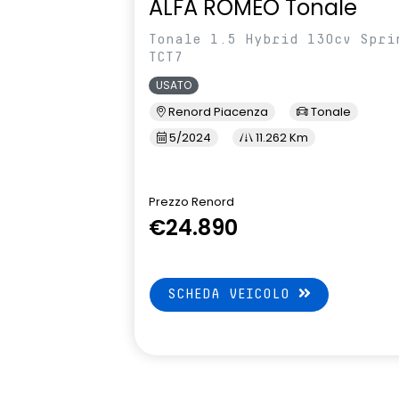
ALFA ROMEO Tonale
Tonale 1.5 Hybrid 130cv Spri
TCT7
USATO
Renord Piacenza
Tonale
5/2024
11.262 Km
Prezzo Renord
€24.890
SCHEDA VEICOLO