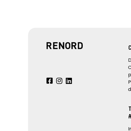
D
C
p
P
d
I