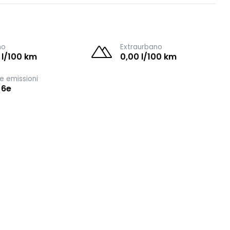
no
Extraurbano
 l/100 km
0,00 l/100 km
e emissioni
 6e