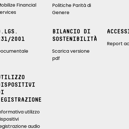
obilize Financial
Politiche Parità di
ervices
Genere
D.LGS.
BILANCIO DI
ACCESS
231/2001
SOSTENIBILITÀ
Report ac
ocumentale
Scarica versione
pdf
UTILIZZO
DISPOSITIVI
DI
REGISTRAZIONE
nformativa utilizzo
ispositivi
egistrazione audio