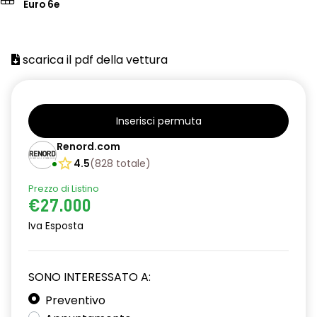
Euro 6e
scarica il pdf della vettura
Inserisci permuta
Renord.com
4.5
(
828
totale
)
Prezzo di Listino
€27.000
Iva Esposta
SONO INTERESSATO A:
Preventivo