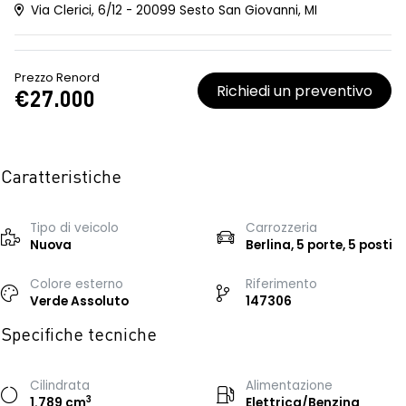
Via Clerici, 6/12 - 20099 Sesto San Giovanni, MI
Prezzo Renord
Richiedi un preventivo
€27.000
Caratteristiche
Tipo di veicolo
Carrozzeria
Nuova
Berlina, 5 porte, 5 posti
Colore esterno
Riferimento
Verde Assoluto
147306
Specifiche tecniche
Cilindrata
Alimentazione
3
1.789 cm
Elettrica/Benzina