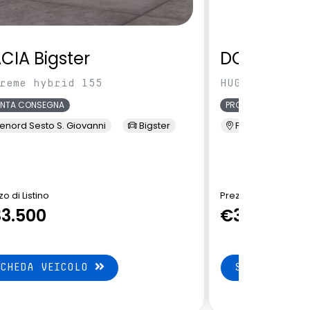
CIA Bigster
DONGFENG
reme hybrid 155
HUGE HD120 E2
ONTA CONSEGNA
PRONTA CONSEGNA
enord Sesto S. Giovanni
Bigster
Presso Terzi
o di Listino
Prezzo di Listino
3.500
€36.249
SCHEDA VEICOLO
SCHEDA VEI