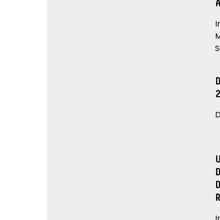
I
M
S
D
I