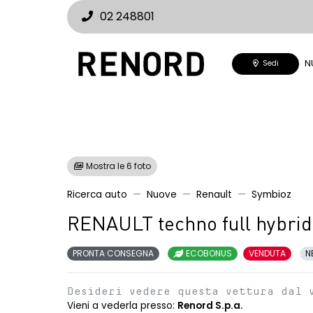
02 248801
N
Sedi
Mostra le 6 foto
Ricerca auto
Nuove
Renault
Symbioz
RENAULT techno full hybri
PRONTA CONSEGNA
ECOBONUS
VENDUTA
N
Desideri vedere questa vettura dal 
Vieni a vederla presso:
Renord S.p.a.