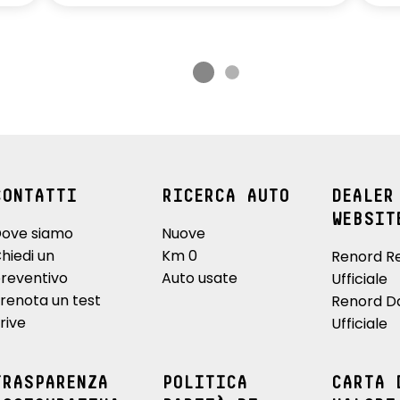
CONTATTI
RICERCA AUTO
DEALER
WEBSIT
ove siamo
Nuove
hiedi un
Km 0
Renord R
reventivo
Auto usate
Ufficiale
renota un test
Renord D
rive
Ufficiale
TRASPARENZA
POLITICA
CARTA 