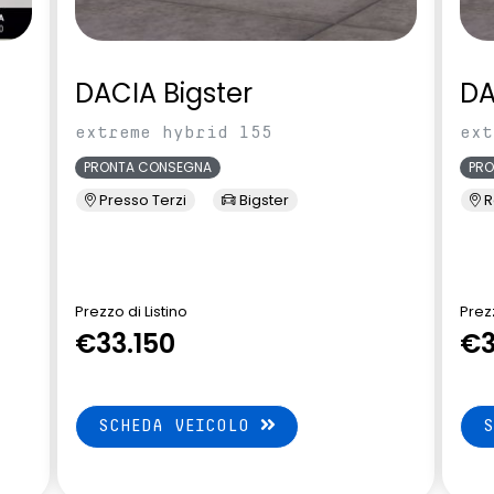
DACIA Bigster
DA
extreme hybrid 155
ext
PRONTA CONSEGNA
PR
Presso Terzi
Bigster
R
Prezzo di Listino
Prezz
€33.150
€3
SCHEDA VEICOLO