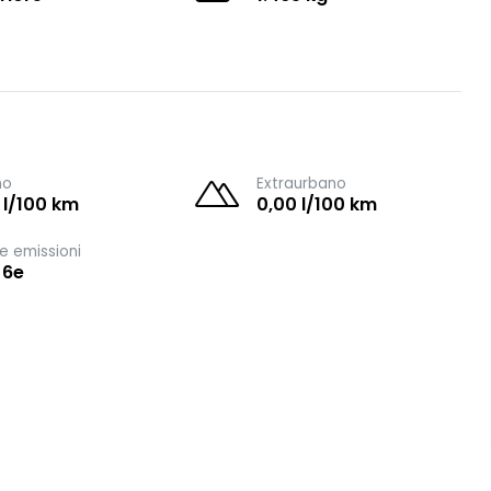
no
Extraurbano
 l/100 km
0,00 l/100 km
e emissioni
 6e