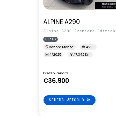
ALPINE A290
Alpine A290 Premiere Edition
USATO
Renord Monza
A290
4/2025
17.342 Km
Prezzo Renord
€36.900
SCHEDA VEICOLO