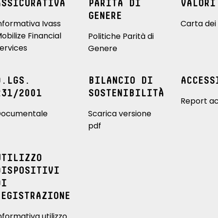
ASSICURATIVA
PARITÀ DI
VALORI
GENERE
nformativa Ivass
Carta dei 
obilize Financial
Politiche Parità di
ervices
Genere
D.LGS.
BILANCIO DI
ACCESS
231/2001
SOSTENIBILITÀ
Report ac
ocumentale
Scarica versione
pdf
UTILIZZO
DISPOSITIVI
DI
REGISTRAZIONE
nformativa utilizzo