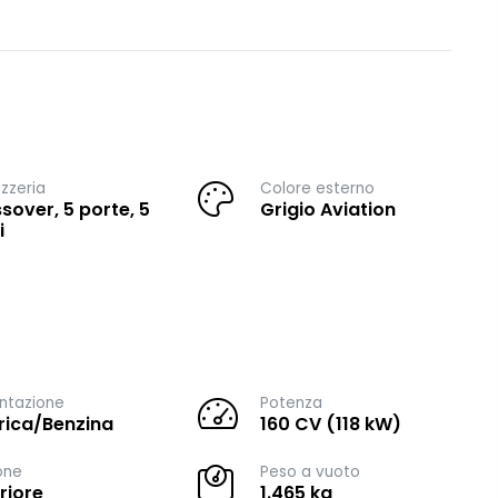
zzeria
Colore esterno
sover, 5 porte, 5
Grigio Aviation
i
ntazione
Potenza
trica/Benzina
160 CV (118 kW)
one
Peso a vuoto
riore
1.465 kg