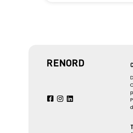
D
C
p
P
d