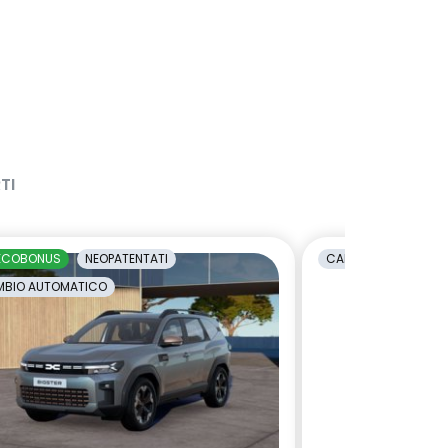
TI
ECOBONUS
NEOPATENTATI
CAMBIO AUTOMATI
BIO AUTOMATICO