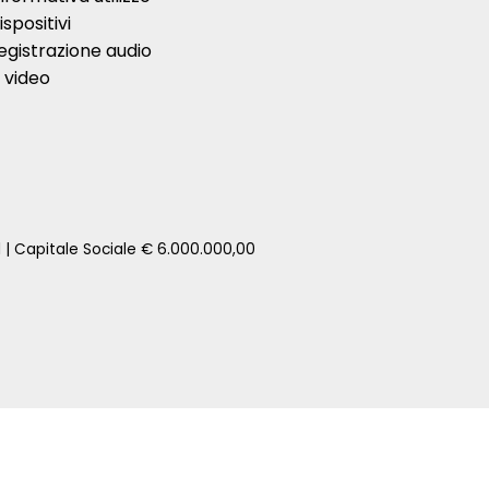
ispositivi
egistrazione audio
 video
1 | Capitale Sociale € 6.000.000,00
zione della tua auto senza impegno