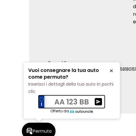
d
r
e
Renord S.p.a.
REA Milano 810796 | P.IVA e C.F. 0085818015
Vuoi consegnare la tua auto
Chiudi
Cookie Policy
come permuta?
Privacy Policy
Inserisci i dettagli della tua auto in pochi
Impostazioni di tracciamento
clic
AA 123 BB
Ricevi una valuta
Offerto da
Permuta