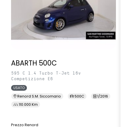
ABARTH 500C
595 C 1.4 Turbo T-Jet 16v
Competizione E6
USATO
Renord S.M. Siccomario
500C
1/2016
110.000 Km
Prezzo Renord