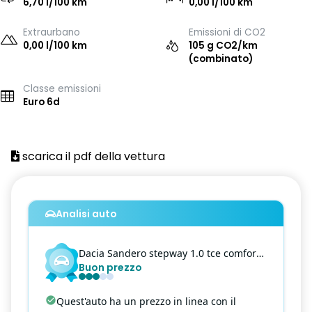
6,70 l/100 km
0,00 l/100 km
Extraurbano
Emissioni di CO2
0,00 l/100 km
105 g CO2/km
(combinato)
Classe emissioni
Euro 6d
scarica il pdf della vettura
Analisi auto
Dacia
Sandero
stepway 1.0 tce comfort eco-g 100cv
Buon prezzo
Quest'auto ha un prezzo in linea con il