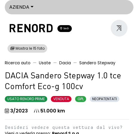
AZIENDA
Sedi
Mostra le 15 foto
Ricerca auto
Usate
Dacia
Sandero Stepway
DACIA Sandero Stepway 1.0 tce
Comfort Eco-g 100cv
USATO RENORD PRIME
VENDUTA
GPL
NEOPATENTATI
3/2023
51.000 km
Desideri vedere questa vettura dal vivo?
Vieni a vederla presso:
Renord S.p.a.