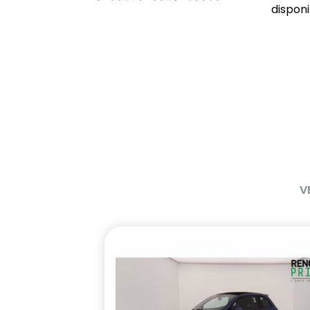
disponib
V