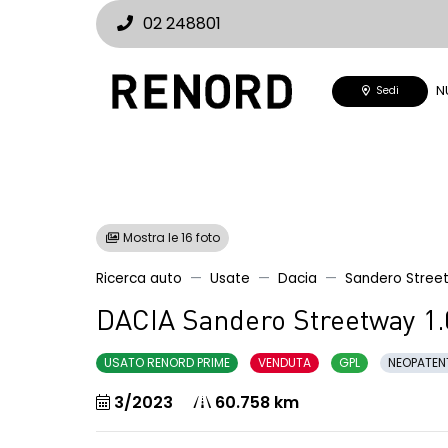
02 248801
N
Sedi
Mostra le 16 foto
Ricerca auto
Usate
Dacia
Sandero Stree
DACIA Sandero Streetway 1.
USATO RENORD PRIME
VENDUTA
GPL
NEOPATEN
3/2023
60.758 km