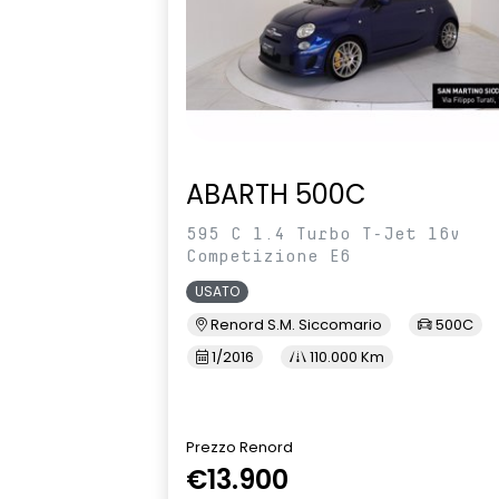
ABARTH 500C
595 C 1.4 Turbo T-Jet 16v
Competizione E6
USATO
Renord S.M. Siccomario
500C
1/2016
110.000 Km
Prezzo Renord
€13.900