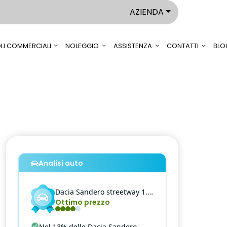
AZIENDA
LI COMMERCIALI
NOLEGGIO
ASSISTENZA
CONTATTI
BLO
Analisi auto
Dacia
Sandero
streetway 1.0 tce comfort eco-g 100cv 5 marce
Ottimo prezzo
Nel 13% delle Dacia Sandero