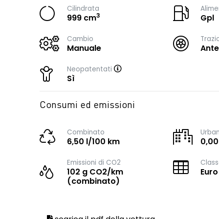
Cilindrata
Alime
3
999 cm
Gpl
Cambio
Trazi
Manuale
Ante
Neopatentati
Sì
Consumi ed emissioni
Combinato
Urba
6,50 l/100 km
0,00
Emissioni di CO2
Class
102 g CO2/km
Euro
(combinato)