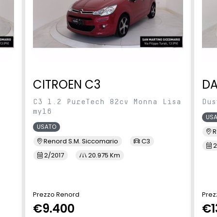
CITROEN C3
DA
C3 1.2 PureTech 82cv Monna Lisa
Dus
my16
US
USATO
R
Renord S.M. Siccomario
C3
2
2/2017
20.975 Km
Prezzo Renord
Prez
€9.400
€1