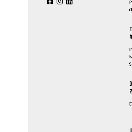
P
d
I
M
S
D