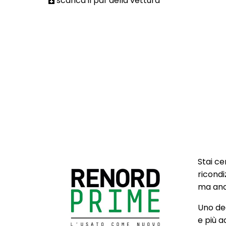
scarica il pdf della vettura
Stai ce
ricondi
ma anch
Uno deg
e più a