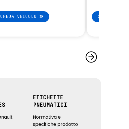
SCHEDA VEICOLO
SCHEDA VEI
ETICHETTE
ES
PNEUMATICI
enault
Normativa e
specifiche prodotto