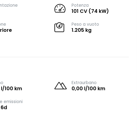
ntazione
Potenza
101 CV (74 kW)
one
Peso a vuoto
riore
1.205 kg
no
Extraurbano
 l/100 km
0,00 l/100 km
e emissioni
 6d