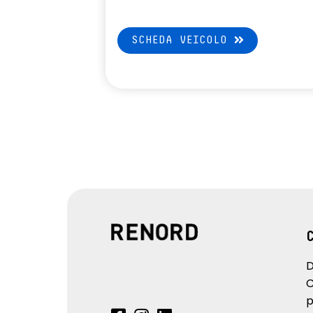
SCHEDA VEICOLO
D
C
p