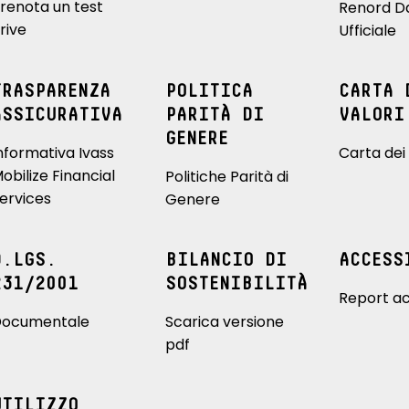
renota un test
Renord D
rive
Ufficiale
TRASPARENZA
POLITICA
CARTA 
ASSICURATIVA
PARITÀ DI
VALORI
GENERE
nformativa Ivass
Carta dei 
obilize Financial
Politiche Parità di
ervices
Genere
D.LGS.
BILANCIO DI
ACCESS
231/2001
SOSTENIBILITÀ
Report ac
ocumentale
Scarica versione
pdf
UTILIZZO