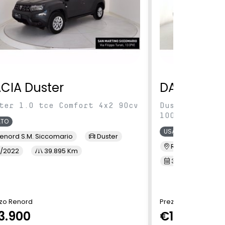
CIA Duster
DACIA Dus
ter 1.0 tce Comfort 4x2 90cv
Duster 1.0 tc
100cv
ATO
USATO
enord S.M. Siccomario
Duster
Renord Baranza
/2022
39.895 Km
3/2023
6
zo Renord
Prezzo Renord
3.900
€14.490