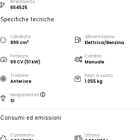
Riferimento
654525
Specifiche tecniche
Cilindrata
Alimentazione
3
999 cm
Elettrica/Benzina
Potenza
Cambio
69 CV (51 kW)
Manuale
Trazione
Peso a vuoto
Anteriore
1.055 kg
Neopatentati
Sì
Consumi ed emissioni
Combinato
Urbano