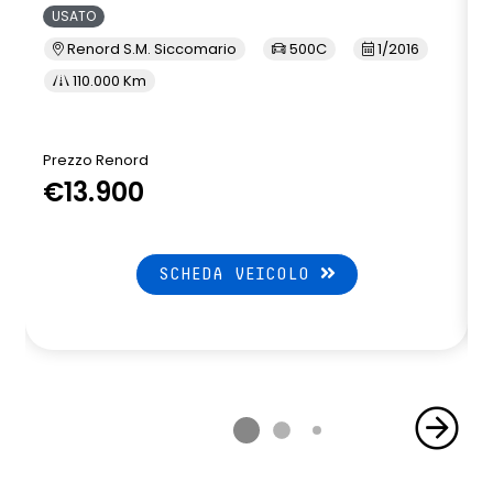
USATO
Renord S.M. Siccomario
500C
1/2016
110.000 Km
Prezzo Renord
€13.900
SCHEDA VEICOLO