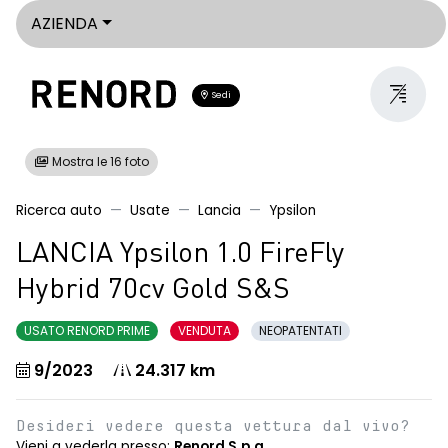
AZIENDA
Sedi
Mostra le 16 foto
Ricerca auto
Usate
Lancia
Ypsilon
LANCIA Ypsilon 1.0 FireFly
Hybrid 70cv Gold S&S
USATO RENORD PRIME
VENDUTA
NEOPATENTATI
9/2023
24.317 km
Desideri vedere questa vettura dal vivo?
Vieni a vederla presso:
Renord S.p.a.