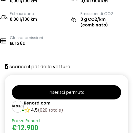
0,00 l/100 km
0,00 l/100 km
Extraurbano
Emissioni di CO2
0,00 l/100 km
0 g CO2/km
(combinato)
Classe emissioni
Euro 6d
scarica il pdf della vettura
Inserisci permuta
Renord.com
4.5
(
828
totale
)
Prezzo Renord
€12.900