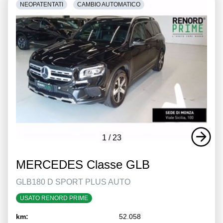
NEOPATENTATI
CAMBIO AUTOMATICO
1
/
23
MERCEDES Classe GLB
GLB180 D SPORT PLUS AUTO
USATO RENORD PRIME
km:
52.058