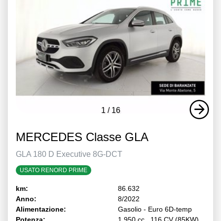
1
/
16
MERCEDES Classe GLA
GLA 180 D Executive 8G-DCT
USATO RENORD PRIME
km:
86.632
Anno:
8/2022
Alimentazione:
Gasolio - Euro 6D-temp
Potenza:
1.950 cc , 116 CV (85KW)