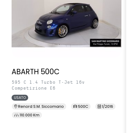
ABARTH 500C
595 C 1.4 Turbo T-Jet 16v
Competizione E6
USATO
Renord S.M. Siccomario
500C
1/2016
110.000 Km