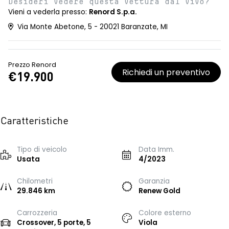
Desideri vedere questa vettura dal vivo?
Vieni a vederla presso:
Renord S.p.a.
Via Monte Abetone, 5 - 20021 Baranzate, MI
Prezzo Renord
Richiedi un preventivo
€19.900
Caratteristiche
Tipo di veicolo
Data Imm.
Usata
4/2023
Chilometri
Garanzia
29.846 km
Renew Gold
Carrozzeria
Colore esterno
Crossover, 5 porte, 5
Viola