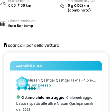
Extraurbano
Emissioni di CO2
0,00 l/100 km
0 g CO2/km
(combinato)
Classe emissioni
Euro 6d-temp
scarica il pdf della vettura
Analisi auto
Nissan
Qashqai
Qashqai Tekna - 1.5 e-power Tekna 2wd
Buon prezzo
Quest'auto ha un prezzo in linea con il
valore di mercato