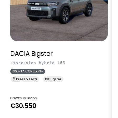
DACIA Bigster
expression hybrid 155
PRONTA CONSEGNA
Presso Terzi
Bigster
Prezzo di Listino
P
€30.550