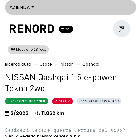
AZIENDA
Sedi
Mostra le 23 foto
Ricerca auto
Usate
Nissan
Qashqai
NISSAN Qashqai 1.5 e-power
Tekna 2wd
USATO RENORD PRIME
VENDUTA
CAMBIO AUTOMATICO
2/2023
11.862 km
Desideri vedere questa vettura dal vivo?
Vieni a vederla presso:
Renord S.p.a.