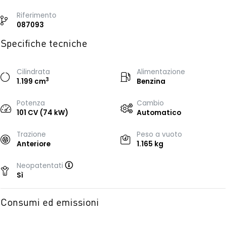
Riferimento
087093
Specifiche tecniche
Cilindrata
Alimentazione
3
1.199 cm
Benzina
Potenza
Cambio
101 CV (74 kW)
Automatico
Trazione
Peso a vuoto
Anteriore
1.165 kg
Neopatentati
Sì
Consumi ed emissioni