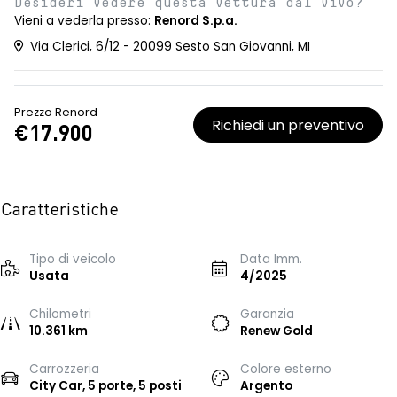
Desideri vedere questa vettura dal vivo?
Vieni a vederla presso:
Renord S.p.a.
Via Clerici, 6/12 - 20099 Sesto San Giovanni, MI
Prezzo Renord
Richiedi un preventivo
€17.900
Caratteristiche
Tipo di veicolo
Data Imm.
Usata
4/2025
Chilometri
Garanzia
10.361 km
Renew Gold
Carrozzeria
Colore esterno
City Car, 5 porte, 5 posti
Argento