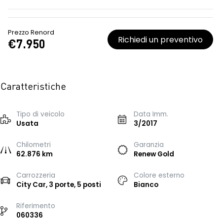
Prezzo Renord
Richiedi un preventivo
€7.950
Caratteristiche
Tipo di veicolo
Data Imm.
Usata
3/2017
Chilometri
Garanzia
62.876 km
Renew Gold
Carrozzeria
Colore esterno
City Car, 3 porte, 5 posti
Bianco
Riferimento
060336