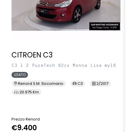
CITROEN C3
C3 1.2 PureTech 82cv Monna Lisa my16
USATO
Renord S.M. Siccomario
C3
2/2017
20.975 Km
Prezzo Renord
€9.400