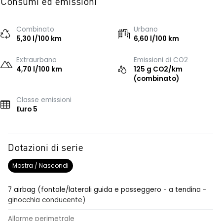
Consumi ed emissioni
Combinato
Urbano
5,30 l/100 km
6,60 l/100 km
Extraurbano
Emissioni di CO2
4,70 l/100 km
125 g CO2/km
(combinato)
Classe emissioni
Euro 5
Dotazioni di serie
Mostra / Nascondi
7 airbag (fontale/laterali guida e passeggero - a tendina -
ginocchia conducente)
Allarme perimetrale