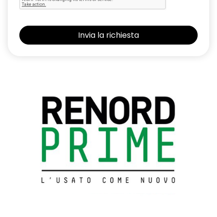
degli pneumatici)
Protezione sottoscocca color argento anteriore e posteriore
Retrovisori elettrici/riscaldabili in tinta carrozzeria e con
indicatori di direzione integrati
Sedile guida regolabile a 6 vie (in altezza e profondità)
Sedile lato guida con supporto lombare regolabile
Sedili anteriori con tasca posteriore
Sound System (Radio CD/MP3, schermo da 3,5", comandi al
volante, AUX-IN & USB, 6 altoparlanti)
SYNC with Emergency Assistance
Tappetini in velluto anteriori e posteriori
Tergilunotto
Vano portaoggetti sotto il sedile passeggero